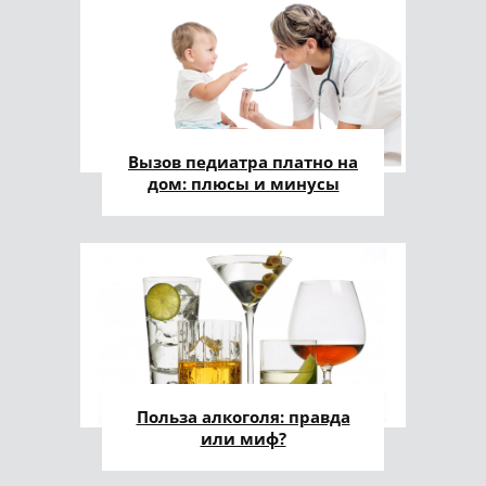
Вызов педиатра платно на
дом: плюсы и минусы
Польза алкоголя: правда
или миф?