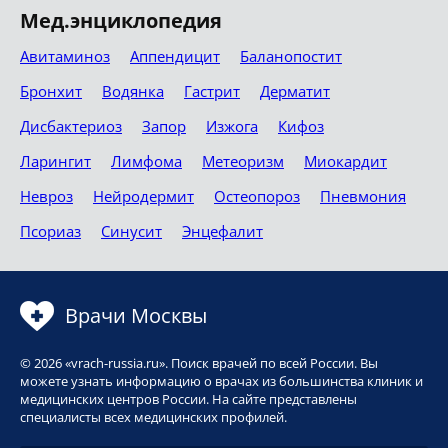
Мед.энциклопедия
Авитаминоз
Аппендицит
Баланопостит
Бронхит
Водянка
Гастрит
Дерматит
Дисбактериоз
Запор
Изжога
Кифоз
Ларингит
Лимфома
Метеоризм
Миокардит
Невроз
Нейродермит
Остеопороз
Пневмония
Псориаз
Синусит
Энцефалит
Врачи Москвы
© 2026 «vrach-russia.ru». Поиск врачей по всей России. Вы
можете узнать информацию о врачах из большинства клиник и
медицинских центров России. На сайте представлены
специалисты всех медицинских профилей.