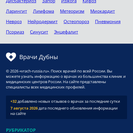
Дисбактериоз
Запор
Изжога
Кифоз
Ларингит
Лимфома
Метеоризм
Миокардит
Невроз
Нейродермит
Остеопороз
Пневмония
Псориаз
Синусит
Энцефалит
Врачи Дубны
© 2026 «vrach-russia.ru». Поиск врачей по всей России. Вы
можете узнать информацию о врачах из большинства клиник и
медицинских центров России. На сайте представлены
специалисты всех медицинских профилей.
+32
добавлено новых отзывов о врачах за последние сутки
7 августа 2026
дата последнего обновления информации
на сайте
РУБРИКАТОР