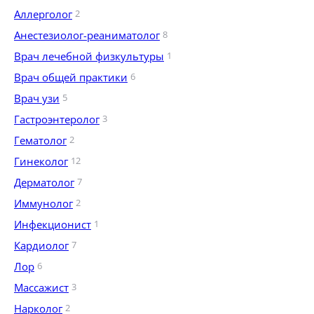
Аллерголог
2
Анестезиолог-реаниматолог
8
Врач лечебной физкультуры
1
Врач общей практики
6
Врач узи
5
Гастроэнтеролог
3
Гематолог
2
Гинеколог
12
Дерматолог
7
Иммунолог
2
Инфекционист
1
Кардиолог
7
Лор
6
Массажист
3
Нарколог
2