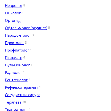
Невролог
8
Онколог
3
Ортопед
6
Офтальмолог (окулист)
5
Пародонтолог
3
Проктолог
3
Профпатолог
1
Психиатр
4
Пульмонолог
1
Радиолог
1
Рентгенолог
4
Рефлексотерапевт
1
Сосудистый хирург
1
Терапевт
38
Травматолог
1