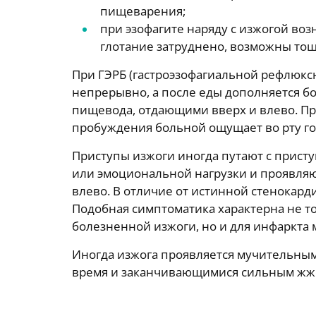
пищеварения;
при эзофагите наряду с изжогой во
глотание затруднено, возможны тошн
При ГЭРБ (гастроэзофагиальной рефлюкс
непрерывно, а после еды дополняется б
пищевода, отдающими вверх и влево. При
пробуждения больной ощущает во рту го
Приступы изжоги иногда путают с прист
или эмоциональной нагрузки и проявля
влево. В отличие от истинной стенокард
Подобная симптоматика характерна не то
болезненной изжоги, но и для инфаркта 
Иногда изжога проявляется мучительны
время и заканчивающимися сильным жже