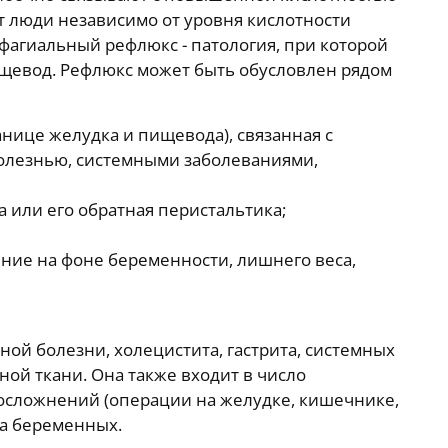
т люди независимо от уровня кислотности
офагиальный рефлюкс - патология, при которой
щевод. Рефлюкс может быть обусловлен рядом
анице желудка и пищевода), связанная с
олезнью, системными заболеваниями,
 или его обратная перистальтика;
ие на фоне беременности, лишнего веса,
ной болезни, холецистита, гастрита, системных
ой ткани. Она также входит в число
сложнений (операции на желудке, кишечнике,
за беременных.