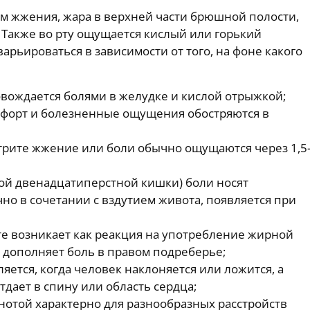
ом жжения, жара в верхней части брюшной полости,
. Также во рту ощущается кислый или горький
арьироваться в зависимости от того, на фоне какого
овождается болями в желудке и кислой отрыжкой;
форт и болезненные ощущения обостряются в
трите жжение или боли обычно ощущаются через 1,5
ой двенадцатиперстной кишки) боли носят
чно в сочетании с вздутием живота, появляется при
е возникает как реакция на употребление жирной
е дополняет боль в правом подреберье;
ется, когда человек наклоняется или ложится, а
тдает в спину или область сердца;
нотой характерно для разнообразных расстройств