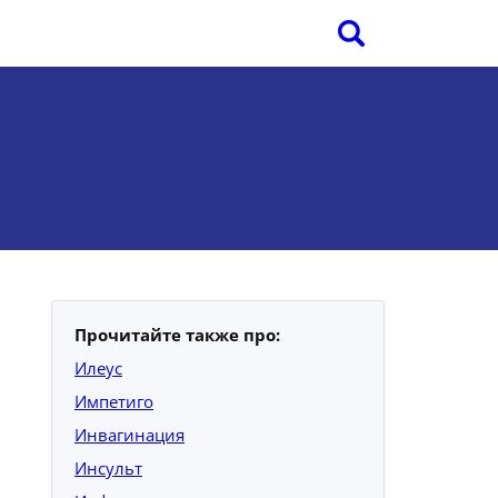
Прочитайте также про:
Илеус
Импетиго
Инвагинация
Инсульт