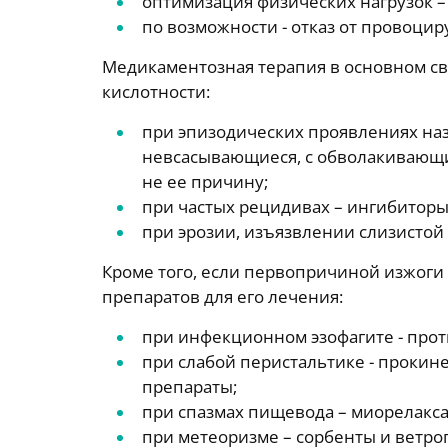
оптимизация физических нагрузок 
по возможности - отказ от провоци
Медикаментозная терапия в основном с
кислотности:
при эпизодических проявлениях на
невсасывающиеся, с обволакивающи
не ее причину;
при частых рецидивах – ингибиторы
при эрозии, изъязвлении слизистой
Кроме того, если первопричиной изжоги
препаратов для его лечения:
при инфекционном эзофагите - про
при слабой перистальтике - проки
препараты;
при спазмах пищевода – миорелакса
при метеоризме – сорбенты и ветро