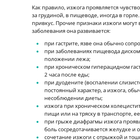
Как правило, изжога проявляется чувств
за грудиной, в пищеводе, иногда в горле
привкус. Прочие признаки изжоги могут в
заболевания она развивается:
при гастрите, язве она обычно сопр
при заболеваниях пищевода диском
положении лежа;
при хроническом гиперацидном гас
2 часа после еды;
при дуодените (воспалении слизист
постоянный характер, а изжога, обы
несоблюдении диеты;
изжога при хроническом холецистит
пищи или на тряску в транспорте, е
при грыже диафрагмы изжога проявля
боль сосредотачивается желудке и о
сочетание изжоги с отрыжкой и тош