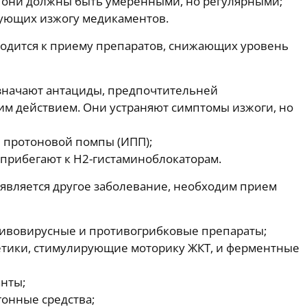
– они должны быть умеренными, но регулярными;
рующих изжогу медикаментов.
водится к приему препаратов, снижающих уровень
значают антациды, предпочтительней
м действием. Они устраняют симптомы изжоги, но
 протоновой помпы (ИПП);
 прибегают к Н2-гистаминоблокаторам.
 является другое заболевание, необходим прием
тивовирусные и противогрибковые препараты;
нетики, стимулирующие моторику ЖКТ, и ферментные
нты;
гонные средства;