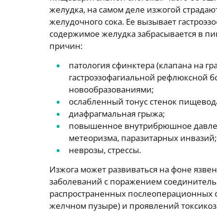
желудка, на самом деле изжогой страдаю
желудочного сока. Ее вызывает гастроэз
содержимое желудка забрасывается в пи
причин:
патология сфинктера (клапана на гр
гастроэзофагиальной рефлюксной б
новообразованиями;
ослабленный тонус стенок пищевода
диафрагмальная грыжа;
повышенное внутрибрюшное давлен
метеоризма, паразитарных инвазий;
неврозы, стрессы.
Изжога может развиваться на фоне язвен
заболеваний с поражением соединительн
распространенных послеоперационных о
желчном пузыре) и проявлений токсико