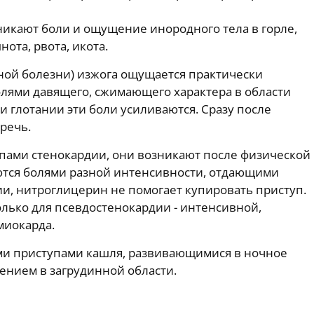
зникают боли и ощущение инородного тела в горле,
ота, рвота, икота.
ной болезни) изжога ощущается практически
олями давящего, сжимающего характера в области
 глотании эти боли усиливаются. Сразу после
речь.
упами стенокардии, они возникают после физической
ются болями разной интенсивности, отдающими
ии, нитроглицерин не помогает купировать приступ.
лько для псевдостенокардии - интенсивной,
миокарда.
ми приступами кашля, развивающимися в ночное
нием в загрудинной области.