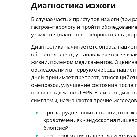
Диагностика изжоги
В случае частых приступов изжоги (три р
гастроэнтерологу и пройти обследование
узких специалистов – невропатолога, кар
Диагностика начинается с опроса пациент
обстоятельствах, устанавливается ее вз
жизни, приемом медикаментов. Оценива
обследований в первую очередь пациент
дней принимает препарат, относящийся
омепразол, улучшение состояния после 
поставить диагноз ГЭРБ. Если этот диаг
симптомы, назначаются прочие исследов
при затрудненном глотании, отрыжке
кровотечениях - эндоскопия пищево
биопсией;
рентгеноскопия пищевода и желудк