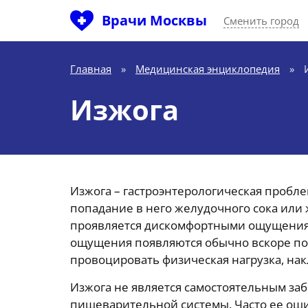
Врачи Москвы
Сменить город
Главная
»
Медицинская энциклопедия
»
Изжога
Изжога – гастроэнтерологическая пробл
попадание в него желудочного сока или
проявляется дискомфортными ощущениям
ощущения появляются обычно вскоре по
провоцировать физическая нагрузка, на
Изжога не является самостоятельным заб
пищеварительной системы. Часто ее ош