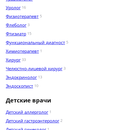
Уролог
16
Физиотерапевт
5
Флеболог
3
Фтизиатр
15
Функциональный диагност
5
Химиотерапевт
1
Хирург
33
Челюстно-лицевой хирург
3
Эндокринолог
13
Эндоскопист
10
Детские врачи
Детский аллерголог
1
Детский гастроэнтеролог
2
Детский гинеколог
1