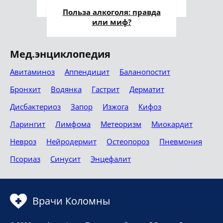
Польза алкоголя: правда
или миф?
Мед.энциклопедия
Авитаминоз
Аппендицит
Баланопостит
Бронхит
Водянка
Гастрит
Дерматит
Дисбактериоз
Запор
Изжога
Кифоз
Ларингит
Лимфома
Метеоризм
Миокардит
Невроз
Нейродермит
Остеопороз
Пневмония
Псориаз
Синусит
Энцефалит
Врачи Коломны