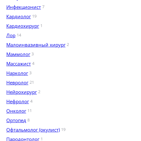
Инфекционист
7
Кардиолог
19
Кардиохирург
1
Лор
14
Малоинвазивный хирург
2
Маммолог
3
Массажист
4
Нарколог
3
Невролог
21
Нейрохирург
2
Нефролог
4
Онколог
11
Ортопед
8
Офтальмолог (окулист)
19
Пародонтолог
1