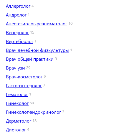
Аллерголог
4
Андролог
1
Анестезиолог-реаниматолог
10
Венеролог
15
Вертебролог
1
Врач лечебной физкультуры
1
Врач общей практики
3
Врач узи
29
Врач-косметолог
9
Гастроэнтеролог
7
Гематолог
1
Гинеколог
59
Гинеколог-эндокринолог
3
Дерматолог
18
Диетолог
4