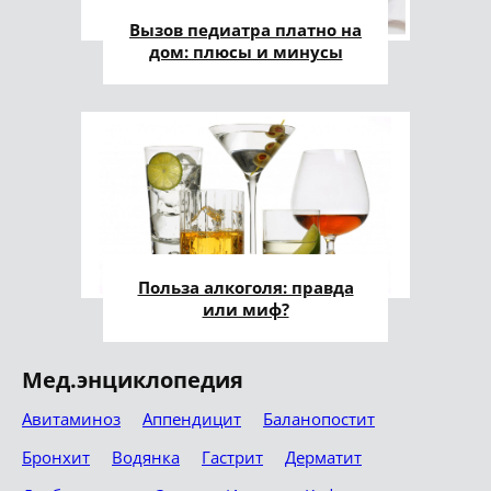
Вызов педиатра платно на
дом: плюсы и минусы
Польза алкоголя: правда
или миф?
Мед.энциклопедия
Авитаминоз
Аппендицит
Баланопостит
Бронхит
Водянка
Гастрит
Дерматит