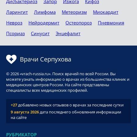
Дисбактериоз
Запор
Изжога
Кифоз
Ларингит
Лимфома
Метеоризм
Миокардит
Невроз
Нейродермит
Остеопороз
Пневмония
Псориаз
Синусит
Энцефалит
Врачи Серпухова
© 2026 «vrach-russia.ru». Поиск врачей по всей России. Вы
можете узнать информацию о врачах из большинства клиник и
медицинских центров России. На сайте представлены
специалисты всех медицинских профилей.
+27
добавлено новых отзывов о врачах за последние сутки
9 августа 2026
дата последнего обновления информации
на сайте
РУБРИКАТОР