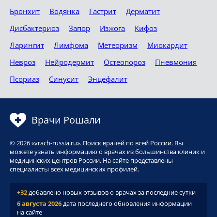
Бронхит
Водянка
Гастрит
Дерматит
Дисбактериоз
Запор
Изжога
Кифоз
Ларингит
Лимфома
Метеоризм
Миокардит
Невроз
Нейродермит
Остеопороз
Пневмония
Псориаз
Синусит
Энцефалит
Врачи Рошали
© 2026 «vrach-russia.ru». Поиск врачей по всей России. Вы
можете узнать информацию о врачах из большинства клиник и
медицинских центров России. На сайте представлены
специалисты всех медицинских профилей.
+32
добавлено новых отзывов о врачах за последние сутки
6 августа 2026
дата последнего обновления информации
на сайте