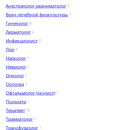
Анестезиолог-реаниматолог
2
Врач лечебной физкультуры
1
Гинеколог
6
Дерматолог
2
Инфекционист
2
Лор
3
Нарколог
1
Невролог
1
Онколог
1
Ортопед
1
Офтальмолог (окулист)
1
Психиатр
1
Терапевт
10
Травматолог
1
Трансфузиолог
1