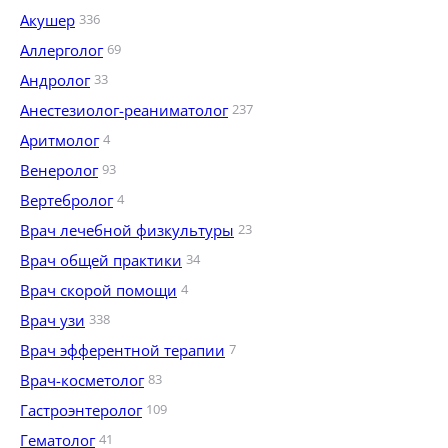
Акушер
336
Аллерголог
69
Андролог
33
Анестезиолог-реаниматолог
237
Аритмолог
4
Венеролог
93
Вертебролог
4
Врач лечебной физкультуры
23
Врач общей практики
34
Врач скорой помощи
4
Врач узи
338
Врач эфферентной терапии
7
Врач-косметолог
83
Гастроэнтеролог
109
Гематолог
41