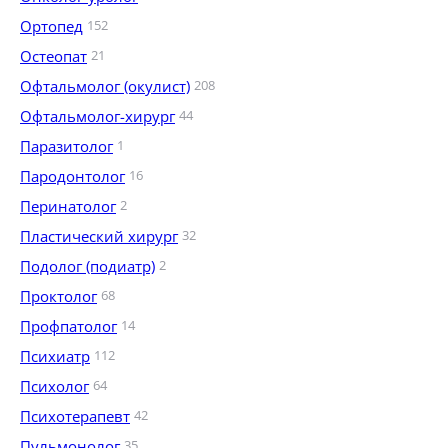
Ортопед
152
Остеопат
21
Офтальмолог (окулист)
208
Офтальмолог-хирург
44
Паразитолог
1
Пародонтолог
16
Перинатолог
2
Пластический хирург
32
Подолог (подиатр)
2
Проктолог
68
Профпатолог
14
Психиатр
112
Психолог
64
Психотерапевт
42
Пульмонолог
35