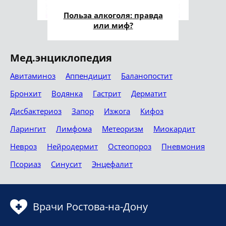
Польза алкоголя: правда
или миф?
Мед.энциклопедия
Авитаминоз
Аппендицит
Баланопостит
Бронхит
Водянка
Гастрит
Дерматит
Дисбактериоз
Запор
Изжога
Кифоз
Ларингит
Лимфома
Метеоризм
Миокардит
Невроз
Нейродермит
Остеопороз
Пневмония
Псориаз
Синусит
Энцефалит
Врачи Ростова-на-Дону