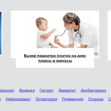
Вызов педиатра платно на дом:
плюсы и минусы
Бронхит
Водянка
Гастрит
Дерматит
Дисбактериоз
з
Нейродермит
Остеопороз
Пневмония
Псориаз
С