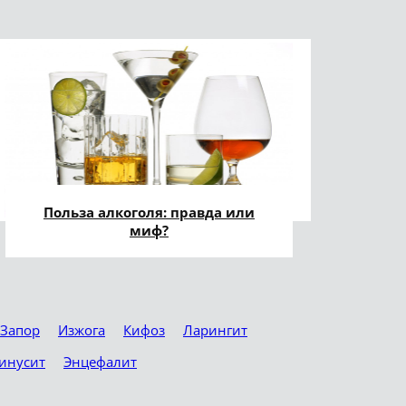
Польза алкоголя: правда или
миф?
Запор
Изжога
Кифоз
Ларингит
инусит
Энцефалит