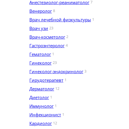
Анестезиолог-реаниматолог
7
Венеролог
8
Врач лечебной физкультуры
1
Врач узи
23
Врач-косметолог
2
Гастроэнтеролог
4
Гематолог
1
Гинеколог
23
Гинеколог-эндокринолог
3
Гирудотерапевт
1
Дерматолог
12
Диетолог
1
Иммунолог
1
Инфекционист
1
Кардиолог
12