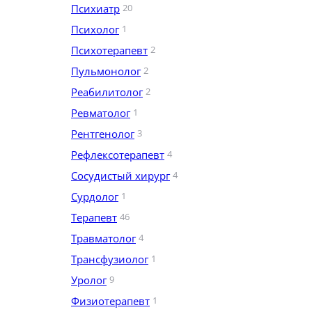
Психиатр
20
Психолог
1
Психотерапевт
2
Пульмонолог
2
Реабилитолог
2
Ревматолог
1
Рентгенолог
3
Рефлексотерапевт
4
Сосудистый хирург
4
Сурдолог
1
Терапевт
46
Травматолог
4
Трансфузиолог
1
Уролог
9
Физиотерапевт
1