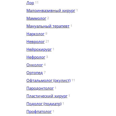
Лор
11
Малоинвазивный хирург
1
Маммолог
2
Мануальный терапевт
1
Нарколог
9
Невролог
21
Нейрохирург
1
Нефролог
3
Онколог
4
Ортопед
7
Офтальмолог (окулист)
11
Пародонтолог
1
Пластический хирург
1
Подолог (подиатр)
1
Профпатолог
1