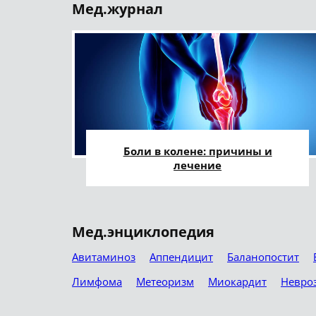
Мед.журнал
Боли в колене: причины и
лечение
Мед.энциклопедия
Авитаминоз
Аппендицит
Баланопостит
Лимфома
Метеоризм
Миокардит
Невро