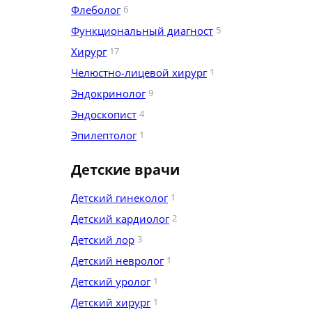
Флеболог
6
Функциональный диагност
5
Хирург
17
Челюстно-лицевой хирург
1
Эндокринолог
9
Эндоскопист
4
Эпилептолог
1
Детские врачи
Детский гинеколог
1
Детский кардиолог
2
Детский лор
3
Детский невролог
1
Детский уролог
1
Детский хирург
1