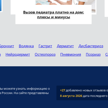
Вызов педиатра платно на дом:
плюсы и минусы
Бронхит
Водянка
Гастрит
Дерматит
Дисбактериоз
з
Нейродермит
Остеопороз
Пневмония
Псориаз
С
и. Вы можете узнать информацию о
+27
добавлено новых отзывов о 
 России. На сайте представлены
8 августа 2026
дата последнего