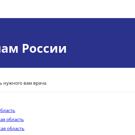
нам России
ь нужного вам врача.
область
ая область
кая область