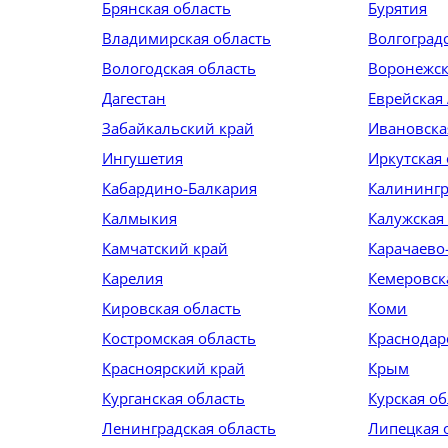
Брянская область
Бурятия
Владимирская область
Волгоград
Вологодская область
Воронежск
Дагестан
Еврейская
Забайкальский край
Ивановска
Ингушетия
Иркутская
Кабардино-Балкария
Калинингр
Калмыкия
Калужская
Камчатский край
Карачаево
Карелия
Кемеровск
Кировская область
Коми
Костромская область
Краснодар
Красноярский край
Крым
Курганская область
Курская об
Ленинградская область
Липецкая 