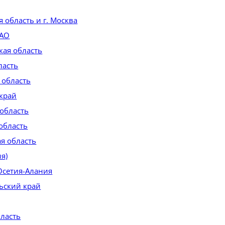
 область и г. Москва
 АО
кая область
ласть
 область
край
 область
область
ая область
ия)
Осетия-Алания
ьский край
бласть