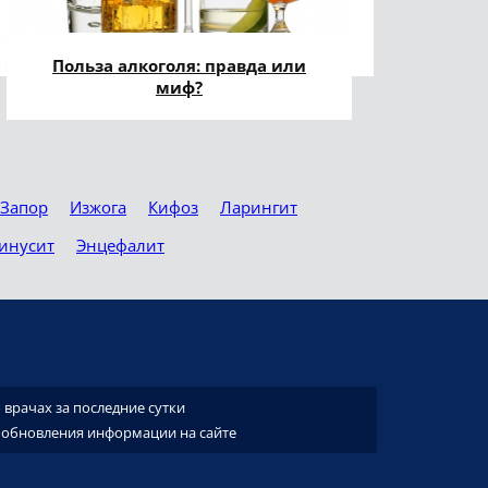
Польза алкоголя: правда или
миф?
Запор
Изжога
Кифоз
Ларингит
инусит
Энцефалит
врачах за последние сутки
 обновления информации на сайте