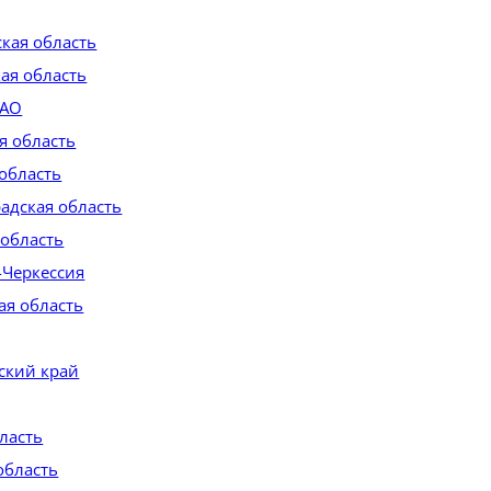
ская область
ая область
 АО
я область
 область
адская область
 область
-Черкессия
ая область
ский край
ласть
область