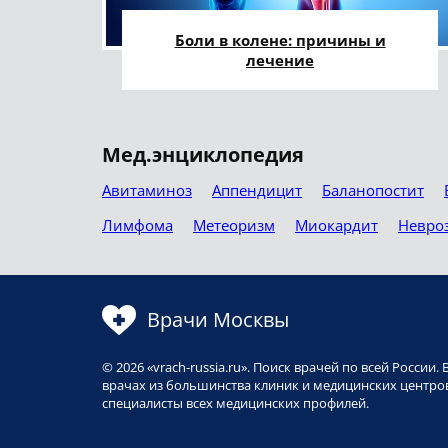
Боли в колене: причины и
лечение
Мед.энциклопедия
Авитаминоз
Аппендицит
Баланопостит
Лимфома
Метеоризм
Миокардит
Невро
Врачи Москвы
© 2026 «vrach-russia.ru». Поиск врачей по всей Росси
врачах из большинства клиник и медицинских центров
специалисты всех медицинских профилей.