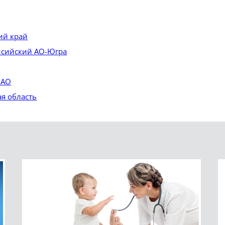
ий край
нсийский АО-Югра
 АО
ая область