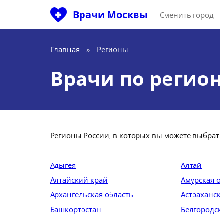
Врачи Москвы
Сменить город
Главная
»
Регионы
Врачи по регио
Регионы России, в которых вы можете выбрат
Адыгея
Алтай
Алтайский край
Амурская 
Архангельская область
Астраханск
Башкортостан
Белгородс