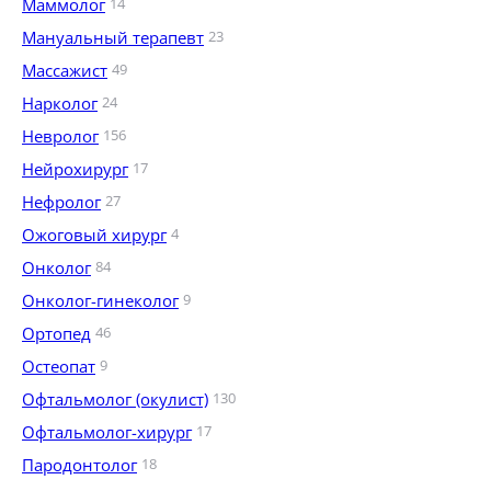
Маммолог
14
Мануальный терапевт
23
Массажист
49
Нарколог
24
Невролог
156
Нейрохирург
17
Нефролог
27
Ожоговый хирург
4
Онколог
84
Онколог-гинеколог
9
Ортопед
46
Остеопат
9
Офтальмолог (окулист)
130
Офтальмолог-хирург
17
Пародонтолог
18