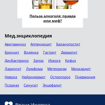
Польза алкоголя: правда
или миф?
Мед.энциклопедия
Авитаминоз
Аппендицит
Баланопостит
Бронхит
Водянка
Гастрит
Дерматит
Дисбактериоз
Запор
Изжога
Кифоз
Ларингит
Лимфома
Метеоризм
Миокардит
Невроз
Нейродермит
Остеопороз
Пневмония
Псориаз
Синусит
Энцефалит
Врачи Ижевска