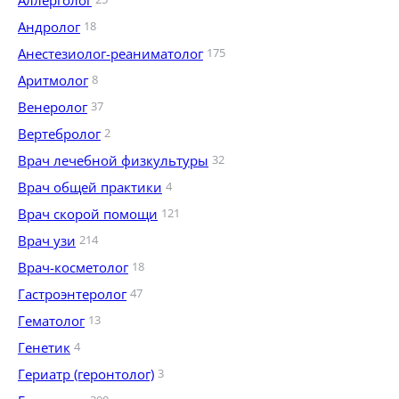
Аллерголог
Андролог
18
Анестезиолог-реаниматолог
175
Аритмолог
8
Венеролог
37
Вертебролог
2
Врач лечебной физкультуры
32
Врач общей практики
4
Врач скорой помощи
121
Врач узи
214
Врач-косметолог
18
Гастроэнтеролог
47
Гематолог
13
Генетик
4
Гериатр (геронтолог)
3