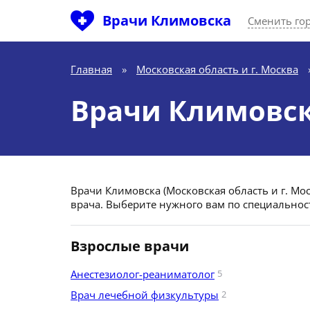
Врачи Климовска
Сменить го
Главная
»
Московская область и г. Москва
Врачи Климовс
Врачи Климовска (Московская область и г. Мо
врача. Выберите нужного вам по специальнос
Взрослые врачи
Анестезиолог-реаниматолог
5
Врач лечебной физкультуры
2