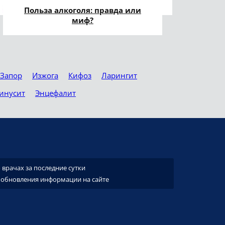
Польза алкоголя: правда или
миф?
Запор
Изжога
Кифоз
Ларингит
инусит
Энцефалит
врачах за последние сутки
 обновления информации на сайте