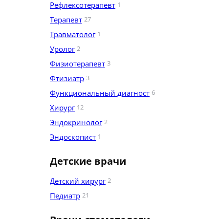
Рефлексотерапевт
1
Терапевт
27
Травматолог
1
Уролог
2
Физиотерапевт
3
Фтизиатр
3
Функциональный диагност
6
Хирург
12
Эндокринолог
2
Эндоскопист
1
Детские врачи
Детский хирург
2
Педиатр
21