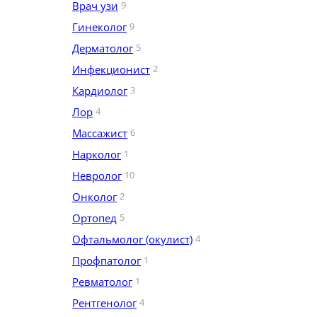
Врач узи
9
Гинеколог
9
Дерматолог
5
Инфекционист
2
Кардиолог
3
Лор
4
Массажист
6
Нарколог
1
Невролог
10
Онколог
2
Ортопед
5
Офтальмолог (окулист)
4
Профпатолог
1
Ревматолог
1
Рентгенолог
4