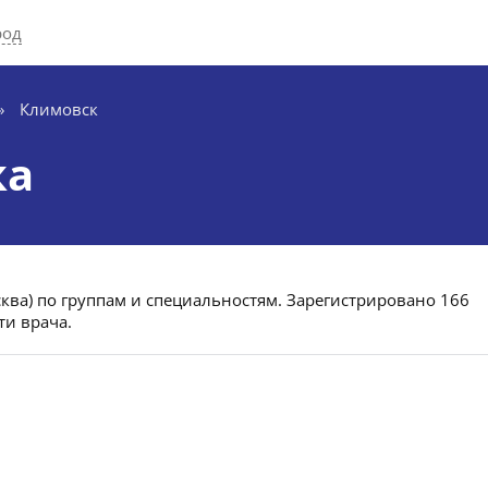
род
»
Климовск
ка
сква) по группам и специальностям. Зарегистрировано 166
ти врача.