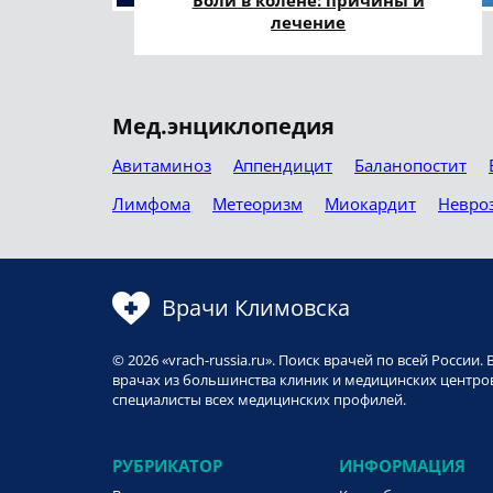
Боли в колене: причины и
лечение
Мед.энциклопедия
Авитаминоз
Аппендицит
Баланопостит
Лимфома
Метеоризм
Миокардит
Невро
Врачи Климовска
© 2026 «vrach-russia.ru». Поиск врачей по всей Росси
врачах из большинства клиник и медицинских центров
специалисты всех медицинских профилей.
РУБРИКАТОР
ИНФОРМАЦИЯ