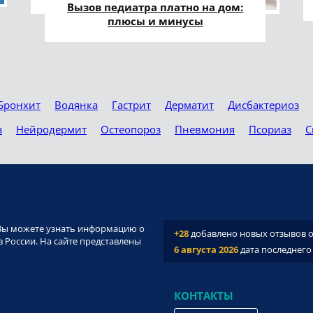
Вызов педиатра платно на дом:
плюсы и минусы
Бронхит
Водянка
Гастрит
Дерматит
Дисбактериоз
з
Нейродермит
Остеопороз
Пневмония
Псориаз
С
и. Вы можете узнать информацию о
+28
добавлено новых отзывов о 
 России. На сайте представлены
6 августа 2026
дата последнего
КОНТАКТЫ