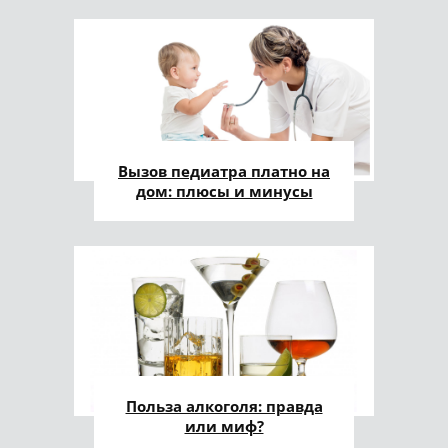
Вызов педиатра платно на
дом: плюсы и минусы
Польза алкоголя: правда
или миф?