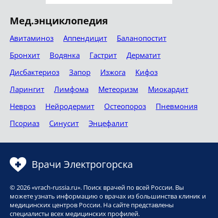
Мед.энциклопедия
Авитаминоз
Аппендицит
Баланопостит
Бронхит
Водянка
Гастрит
Дерматит
Дисбактериоз
Запор
Изжога
Кифоз
Ларингит
Лимфома
Метеоризм
Миокардит
Невроз
Нейродермит
Остеопороз
Пневмония
Псориаз
Синусит
Энцефалит
Врачи Электрогорска
© 2026 «vrach-russia.ru». Поиск врачей по всей России. Вы
можете узнать информацию о врачах из большинства клиник и
медицинских центров России. На сайте представлены
специалисты всех медицинских профилей.