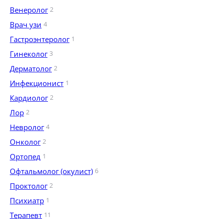
Венеролог
2
Врач узи
4
Гастроэнтеролог
1
Гинеколог
3
Дерматолог
2
Инфекционист
1
Кардиолог
2
Лор
2
Невролог
4
Онколог
2
Ортопед
1
Офтальмолог (окулист)
6
Проктолог
2
Психиатр
1
Терапевт
11