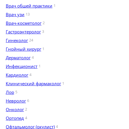
Врач общей практики
1
Врач узи
13
Врач-косметолог
2
Гастроэнтеролог
3
Гинеколог
24
Гнойный хирург
1
Дерматолог
4
Инфекционист
1
Кардиолог
4
Клинический фармаколог
1
Лор
5
Невролог
6
Онколог
2
Ортопед
4
Офтальмолог (окулист)
4