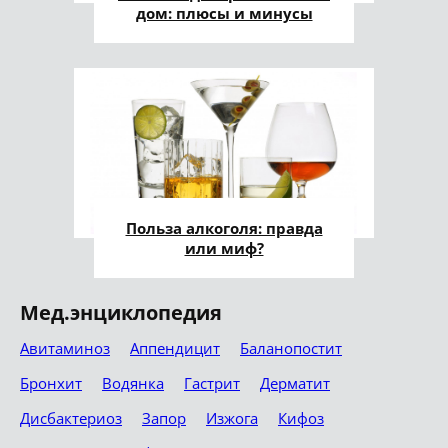
дом: плюсы и минусы
Польза алкоголя: правда
или миф?
Мед.энциклопедия
Авитаминоз
Аппендицит
Баланопостит
Бронхит
Водянка
Гастрит
Дерматит
Дисбактериоз
Запор
Изжога
Кифоз