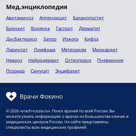
Мед.энциклопедия
Авитаминоз
Аппендицит
Баланопостит
Бронхит
Водянка
Гастрит
Дерматит
Дисбактериоз
Запор
Изжога
Кифоз
Ларингит
Лимфома
Метеоризм
Миокардит
Невроз
Нейродермит
Остеопороз
Пневмония
Псориаз
Синусит
Энцефалит
Врачи Фокино
© 2026 «vrach-russia.ru». Поиск врачей по всей России. Вы
можете узнать информацию о врачах из большинства клиник и
медицинских центров России. На сайте представлены
специалисты всех медицинских профилей.