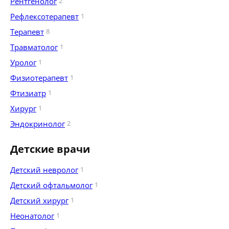
Рентгенолог
2
Рефлексотерапевт
1
Терапевт
8
Травматолог
1
Уролог
1
Физиотерапевт
1
Фтизиатр
1
Хирург
1
Эндокринолог
2
Детские врачи
Детский невролог
1
Детский офтальмолог
1
Детский хирург
1
Неонатолог
1