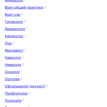
Венеролог
Врач общей практики
2
Врач узи
3
Гинеколог
5
Дерматолог
1
Кардиолог
1
Лор
1
Массажист
1
Нарколог
1
Невролог
2
Онколог
1
Ортопед
2
Офтальмолог (окулист)
1
Профпатолог
1
Психиатр
1