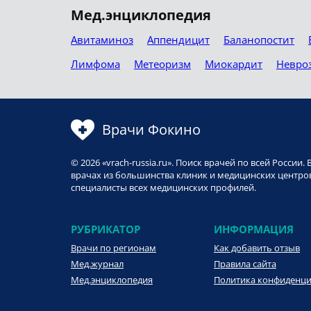
Мед.энциклопедия
Авитаминоз
Аппендицит
Баланопостит
Лимфома
Метеоризм
Миокардит
Невро
Врачи Фокино
© 2026 «vrach-russia.ru». Поиск врачей по всей Росси
врачах из большинства клиник и медицинских центров
специалисты всех медицинских профилей.
РУБРИКАТОР
ИНФОРМАЦИЯ
Врачи по регионам
Как добавить отзыв
Мед.журнал
Правила сайта
Мед.энциклопедия
Политика конфиденц