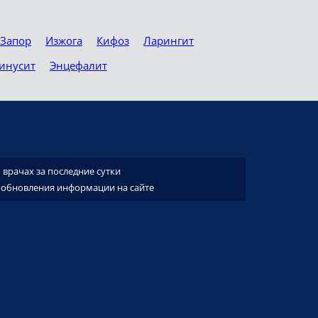
Запор
Изжога
Кифоз
Ларингит
инусит
Энцефалит
врачах за последние сутки
 обновления информации на сайте