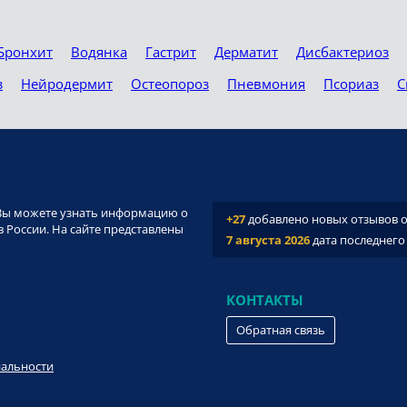
Бронхит
Водянка
Гастрит
Дерматит
Дисбактериоз
з
Нейродермит
Остеопороз
Пневмония
Псориаз
С
и. Вы можете узнать информацию о
+27
добавлено новых отзывов о 
 России. На сайте представлены
7 августа 2026
дата последнего
КОНТАКТЫ
Обратная связь
иальности