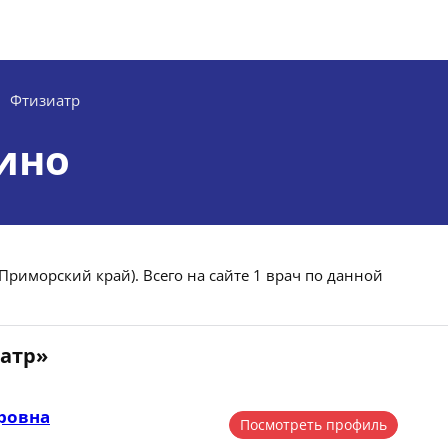
Фтизиатр
ино
Приморский край). Всего на сайте 1 врач по данной
иатр»
ровна
Посмотреть профиль