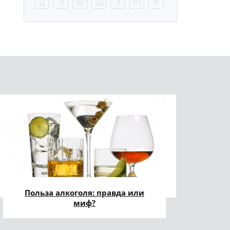
Ц
Ч
Ш
Щ
Э
Ю
Я
Польза алкоголя: правда или
миф?