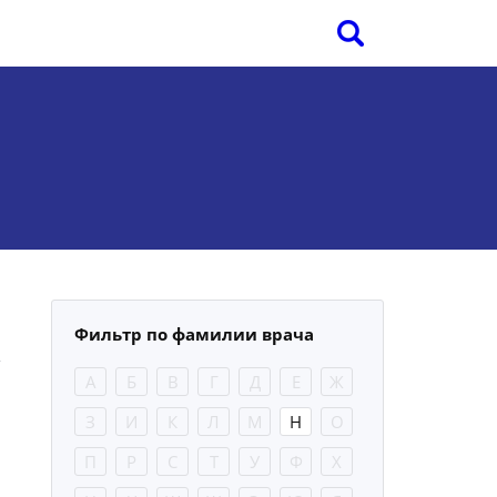
Фильтр по фамилии врача
А
Б
В
Г
Д
Е
Ж
З
И
К
Л
М
Н
О
П
Р
С
Т
У
Ф
Х