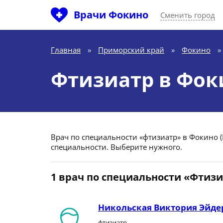
Врачи Фокино
Сменить город
Главная
»
Приморский край
»
Фокино
»
Фтизиатр в Фок
Врач по специальности «фтизиатр» в Фокино (
специальности. Выберите нужного.
1 врач по специальности «Фтиз
Никольская Виктория Эйде
фтизиатр