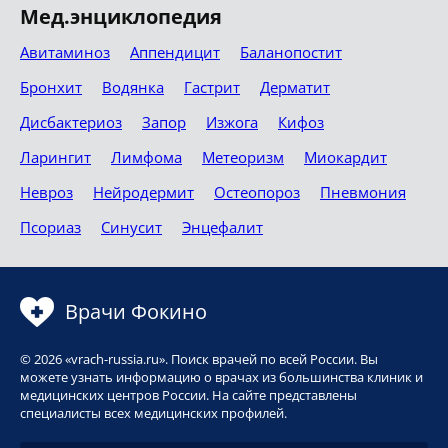
Мед.энциклопедия
Авитаминоз
Аппендицит
Баланопостит
Бронхит
Водянка
Гастрит
Дерматит
Дисбактериоз
Запор
Изжога
Кифоз
Ларингит
Лимфома
Метеоризм
Миокардит
Невроз
Нейродермит
Остеопороз
Пневмония
Псориаз
Синусит
Энцефалит
Врачи Фокино
© 2026 «vrach-russia.ru». Поиск врачей по всей России. Вы
можете узнать информацию о врачах из большинства клиник и
медицинских центров России. На сайте представлены
специалисты всех медицинских профилей.