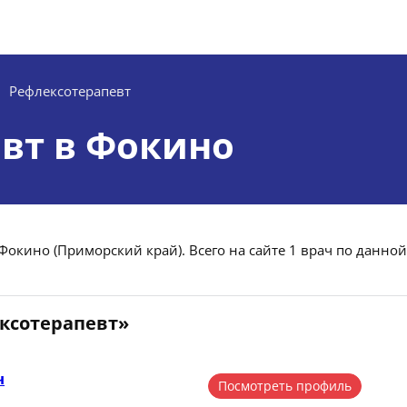
Рефлексотерапевт
вт в Фокино
Фокино (Приморский край). Всего на сайте 1 врач по данной
ексотерапевт»
ч
Посмотреть профиль