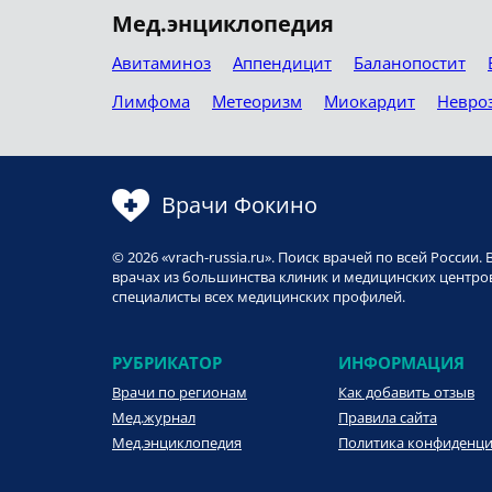
Мед.энциклопедия
Авитаминоз
Аппендицит
Баланопостит
Лимфома
Метеоризм
Миокардит
Невро
Врачи Фокино
© 2026 «vrach-russia.ru». Поиск врачей по всей Росси
врачах из большинства клиник и медицинских центров
специалисты всех медицинских профилей.
РУБРИКАТОР
ИНФОРМАЦИЯ
Врачи по регионам
Как добавить отзыв
Мед.журнал
Правила сайта
Мед.энциклопедия
Политика конфиденц