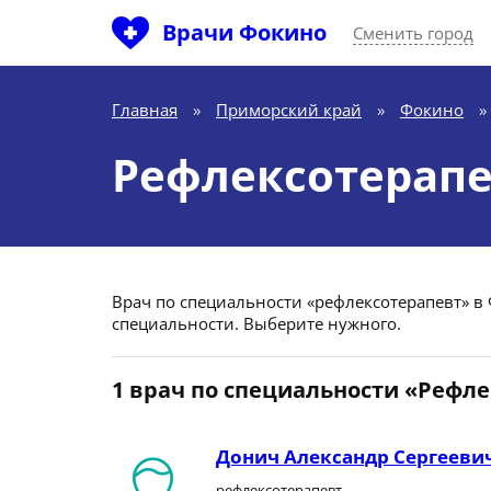
Врачи Фокино
Сменить город
Главная
»
Приморский край
»
Фокино
»
Рефлексотерапе
Врач по специальности «рефлексотерапевт» в 
специальности. Выберите нужного.
1 врач по специальности «Рефл
Донич Александр Сергееви
рефлексотерапевт