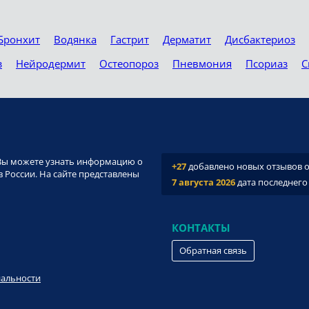
Бронхит
Водянка
Гастрит
Дерматит
Дисбактериоз
з
Нейродермит
Остеопороз
Пневмония
Псориаз
С
и. Вы можете узнать информацию о
+27
добавлено новых отзывов о 
 России. На сайте представлены
7 августа 2026
дата последнего
КОНТАКТЫ
Обратная связь
иальности