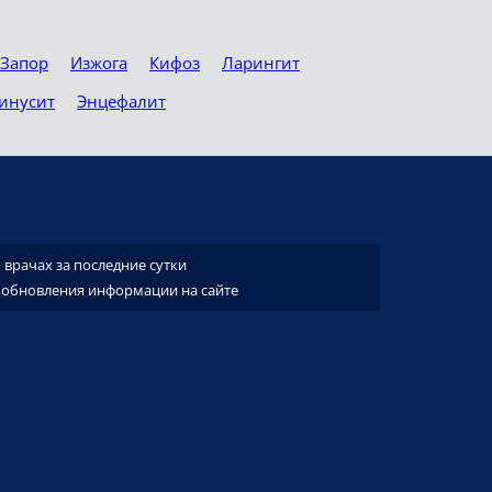
Запор
Изжога
Кифоз
Ларингит
инусит
Энцефалит
врачах за последние сутки
 обновления информации на сайте