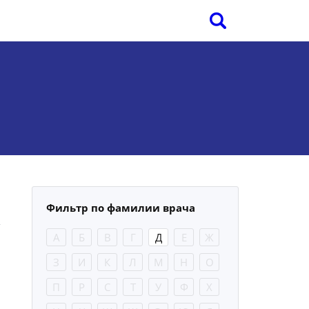
Фильтр по фамилии врача
А
Б
В
Г
Д
Е
Ж
З
И
К
Л
М
Н
О
П
Р
С
Т
У
Ф
Х