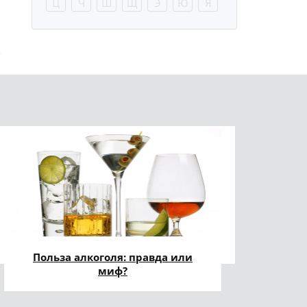
Ц
Ч
Ш
Щ
Э
Ю
Я
Польза алкоголя: правда или
миф?