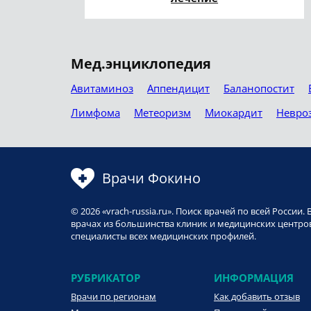
Мед.энциклопедия
Авитаминоз
Аппендицит
Баланопостит
Лимфома
Метеоризм
Миокардит
Невро
Врачи Фокино
© 2026 «vrach-russia.ru». Поиск врачей по всей Росси
врачах из большинства клиник и медицинских центров
специалисты всех медицинских профилей.
РУБРИКАТОР
ИНФОРМАЦИЯ
Врачи по регионам
Как добавить отзыв