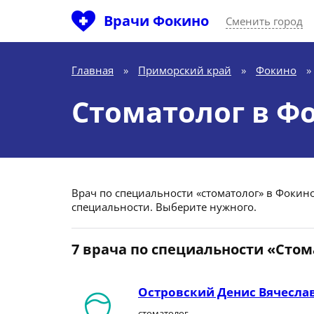
Врачи Фокино
Сменить город
Главная
»
Приморский край
»
Фокино
»
Стоматолог в Ф
Врач по специальности «стоматолог» в Фокино
специальности. Выберите нужного.
7 врача по специальности «Стом
Островский Денис Вячесла
стоматолог