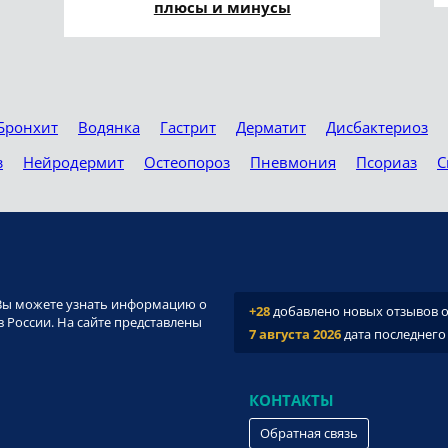
плюсы и минусы
Бронхит
Водянка
Гастрит
Дерматит
Дисбактериоз
з
Нейродермит
Остеопороз
Пневмония
Псориаз
С
и. Вы можете узнать информацию о
+28
добавлено новых отзывов о 
 России. На сайте представлены
7 августа 2026
дата последнего
КОНТАКТЫ
Обратная связь