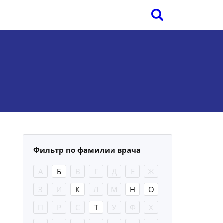
Фильтр по фамилии врача
А
Б
В
Г
Д
Е
Ж
З
И
К
Л
М
Н
О
П
Р
С
Т
У
Ф
Х