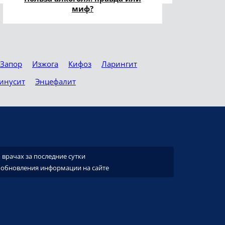
миф?
Запор
Изжога
Кифоз
Ларингит
инусит
Энцефалит
врачах за последние сутки
 обновления информации на сайте