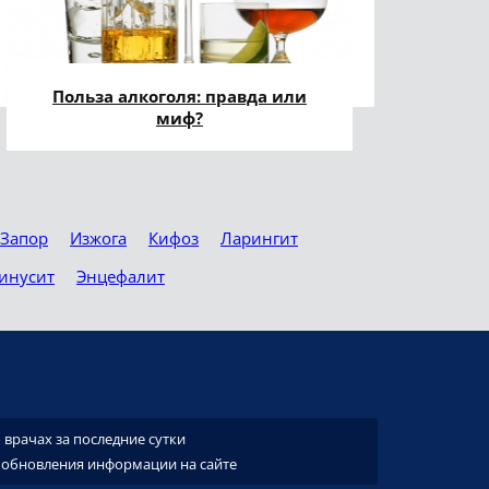
Польза алкоголя: правда или
миф?
Запор
Изжога
Кифоз
Ларингит
инусит
Энцефалит
врачах за последние сутки
 обновления информации на сайте