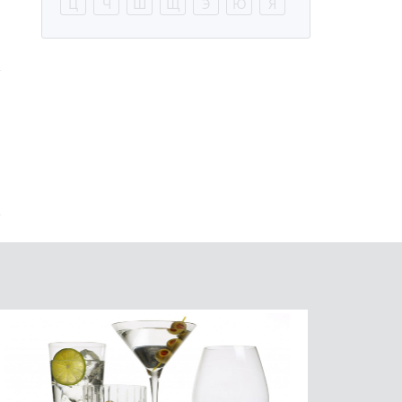
Ц
Ч
Ш
Щ
Э
Ю
Я