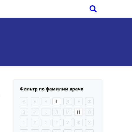
Фильтр по фамилии врача
А
Б
В
Г
Д
Е
Ж
З
И
К
Л
М
Н
О
П
Р
С
Т
У
Ф
Х