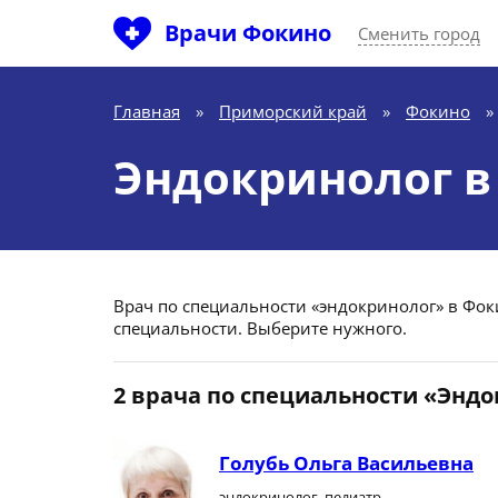
Врачи Фокино
Сменить город
Главная
»
Приморский край
»
Фокино
»
Эндокринолог в
Врач по специальности «эндокринолог» в Фоки
специальности. Выберите нужного.
2 врача по специальности «Энд
Голубь Ольга Васильевна
эндокринолог, педиатр