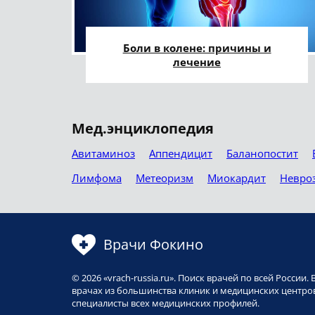
Боли в колене: причины и
лечение
Мед.энциклопедия
Авитаминоз
Аппендицит
Баланопостит
Лимфома
Метеоризм
Миокардит
Невро
Врачи Фокино
© 2026 «vrach-russia.ru». Поиск врачей по всей Росси
врачах из большинства клиник и медицинских центров
специалисты всех медицинских профилей.