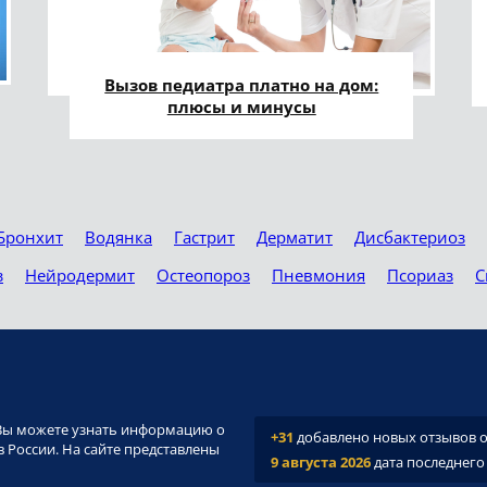
Вызов педиатра платно на дом:
плюсы и минусы
Бронхит
Водянка
Гастрит
Дерматит
Дисбактериоз
з
Нейродермит
Остеопороз
Пневмония
Псориаз
С
и. Вы можете узнать информацию о
+31
добавлено новых отзывов о 
 России. На сайте представлены
9 августа 2026
дата последнего