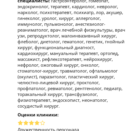
специалисты:
гастроэнтеролог, гомеопат,
эндокринолог, терапевт, кардиолог, невролог,
нарколог, психотерапевт, психиатр, лор, акушер,
гинеколог, уролог, хирург, аллерголог,
иммунолог, пульмонолог, анестезиолог-
реаниматолог, врач лечебной физкультуры, врач
узи, репродуктолог, малоинвазивный хирург,
флеболог, диетолог, гематолог, генетик, гнойный
хирург, функциональный диагност,
кардиохирург, мануальный терапевт, ортопед,
массажист, рефлексотерапевт, нейрохирург,
нефролог, ожоговый хирург, онколог,
стоматолог-хирург, травматолог, офтальмолог
(окулист), паразитолог, пластический хирург,
челюстно-лицевой хирург, проктолог,
профпатолог, ревматолог, рентгенолог, педиатр,
торакальный хирург, трансфузиолог,
физиотерапевт, эндоскопист, неонатолог,
сосудистый хирург.
Оценки клиники:
Дружественность персонала