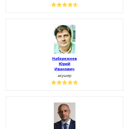
Набережнев
Юрий
Иванович
акушер