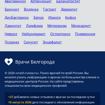
Авитаминоз
Аппендицит
Баланопостит
Бронхит
Водянка
Гастрит
Дерматит
Дисбактериоз
Запор
Изжога
Кифоз
Ларингит
Лимфома
Метеоризм
Миокардит
Невроз
Нейродермит
Остеопороз
Пневмония
Псориаз
Синусит
Энцефалит
Врачи Белгорода
© 2026 «vrach-russia.ru». Поиск врачей по всей России. Вы
можете узнать информацию о врачах из большинства клиник и
медицинских центров России. На сайте представлены
специалисты всех медицинских профилей.
+27
добавлено новых отзывов о врачах за последние сутки
10 августа 2026
дата последнего обновления информации