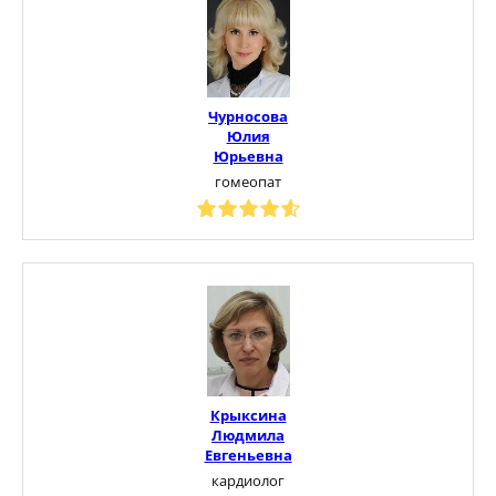
Чурносова
Юлия
Юрьевна
гомеопат
Крыксина
Людмила
Евгеньевна
кардиолог