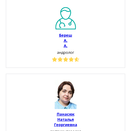
Береш
А.
А.
андролог
Панасюк
Наталья
Георгиевна