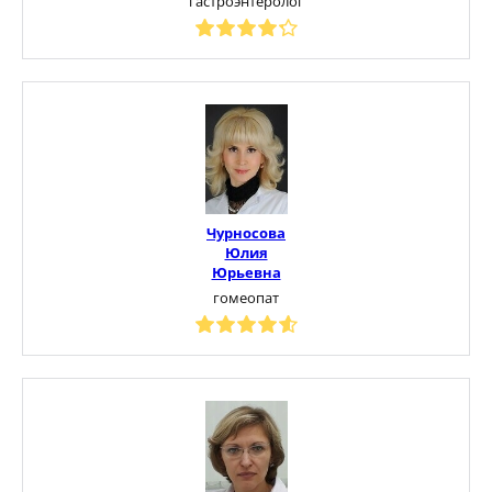
гастроэнтеролог
Чурносова
Юлия
Юрьевна
гомеопат