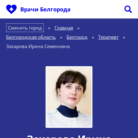
Врачи Белгорода
Сменить город
Главная
»
Белгородская область
»
Белгород
»
Терапевт
»
Захарова Ирина Семеновна