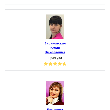
Бараковская
Юлия
Николаевна
Врач узи
Батырева