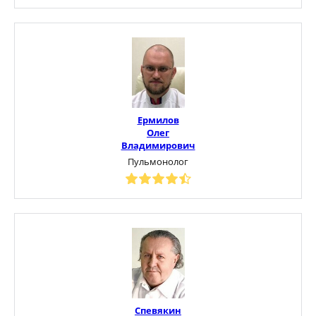
Ермилов
Олег
Владимирович
Пульмонолог
Спевякин