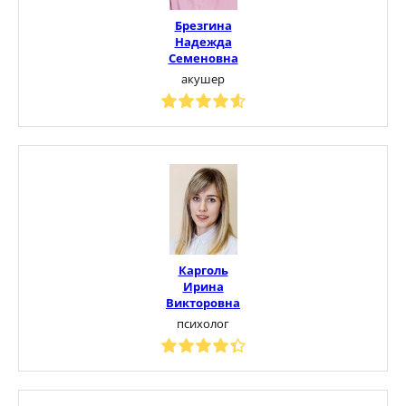
Брезгина
Надежда
Семеновна
акушер
Карголь
Ирина
Викторовна
психолог