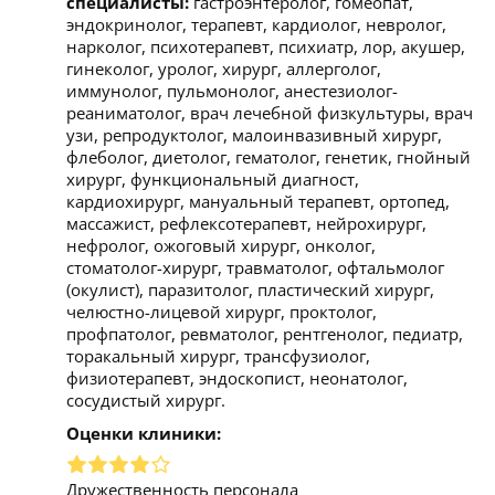
специалисты:
гастроэнтеролог, гомеопат,
эндокринолог, терапевт, кардиолог, невролог,
нарколог, психотерапевт, психиатр, лор, акушер,
гинеколог, уролог, хирург, аллерголог,
иммунолог, пульмонолог, анестезиолог-
реаниматолог, врач лечебной физкультуры, врач
узи, репродуктолог, малоинвазивный хирург,
флеболог, диетолог, гематолог, генетик, гнойный
хирург, функциональный диагност,
кардиохирург, мануальный терапевт, ортопед,
массажист, рефлексотерапевт, нейрохирург,
нефролог, ожоговый хирург, онколог,
стоматолог-хирург, травматолог, офтальмолог
(окулист), паразитолог, пластический хирург,
челюстно-лицевой хирург, проктолог,
профпатолог, ревматолог, рентгенолог, педиатр,
торакальный хирург, трансфузиолог,
физиотерапевт, эндоскопист, неонатолог,
сосудистый хирург.
Оценки клиники:
Дружественность персонала