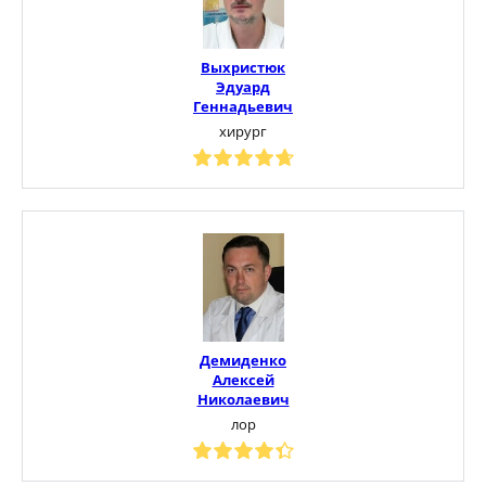
Выхристюк
Эдуард
Геннадьевич
хирург
Демиденко
Алексей
Николаевич
лор