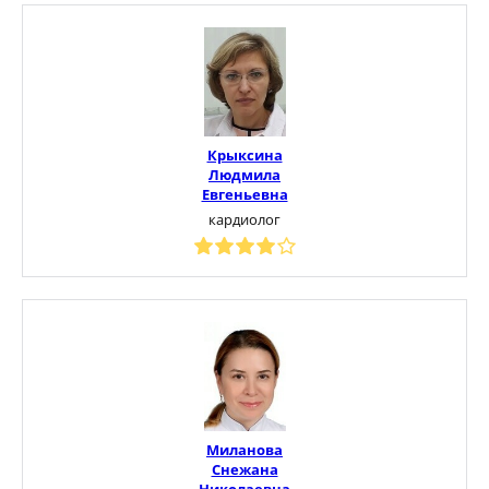
Крыксина
Людмила
Евгеньевна
кардиолог
Миланова
Снежана
Николаевна