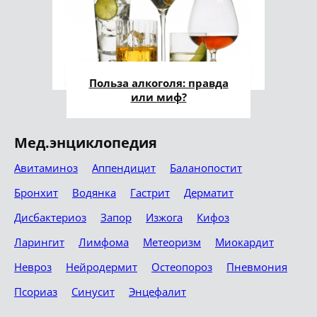
Польза алкоголя: правда
или миф?
Мед.энциклопедия
Авитаминоз
Аппендицит
Баланопостит
Бронхит
Водянка
Гастрит
Дерматит
Дисбактериоз
Запор
Изжога
Кифоз
Ларингит
Лимфома
Метеоризм
Миокардит
Невроз
Нейродермит
Остеопороз
Пневмония
Псориаз
Синусит
Энцефалит