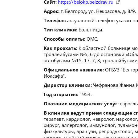
Сайт:
https://belokb.belzdrav.ru
Адрес:
г. Белгород, ул. Некрасова, д. 8/9.
Телефон:
актуальный телефон указан на
Тип клиники:
Больницы.
Способы оплаты:
ОМС.
Как проехать:
К областной больнице мож
троллейбусами №5, 6 до остановки «Обла
автобусами №15, 17, 7, 8, троллейбусами 
Официальное название:
ОГБУЗ "Белгор
Иоасафа".
Директор клиники:
Чефранова Жанна Юрь
Год открытия:
1954.
Оказание медицинских услуг:
взрослы
В клинике ведут прием следующие с
терапевт, кардиолог, невролог, нарколог,
хирург, аллерголог, иммунолог, пульмон
физкультуры, врач узи, репродуктолог, 
генетик, гнойный хирург, функциональн