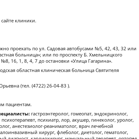
 сайте клиники.
но проехать по ул. Садовая автобусами №5, 42, 43, 32 или
стная больница»; или по проспекту Б. Хмельницкого
№8, 16, 1, 8, 4, 7 до остановки «Улица Гагарина».
одская областная клиническая больница Святителя
евна (тел. (4722) 26-04-83 ).
м пациентам.
пециалисты:
гастроэнтеролог, гомеопат, эндокринолог,
 психотерапевт, психиатр, лор, акушер, гинеколог, уролог,
олог, анестезиолог-реаниматолог, врач лечебной
малоинвазивный хирург, флеболог, диетолог, гематолог,
ый диагност, кардиохирург, мануальный терапевт, ортопед,