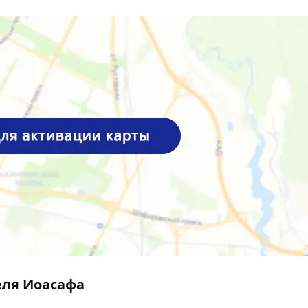
еля Иоасафа