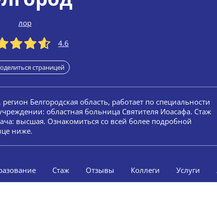
лор
4.6
оделиться страницей
, регион Белгородская область, работает по специальности
 учреждении: областная больница Святителя Иоасафа. Стаж
врача: высшая. Ознакомиться со всей более подробной
ице ниже.
разование
Стаж
Отзывы
Коллеги
Услуги