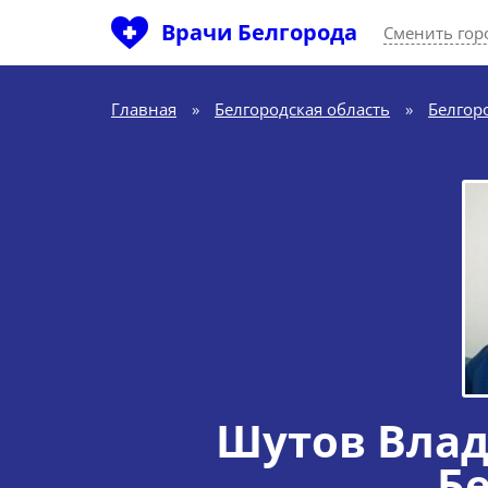
Врачи Белгорода
Сменить гор
Главная
»
Белгородская область
»
Белгор
Шутов Вла
Б