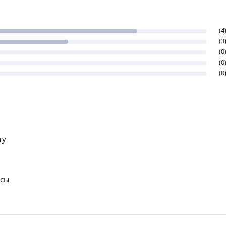
(4
(3
(0
(0
(0
ту
осы