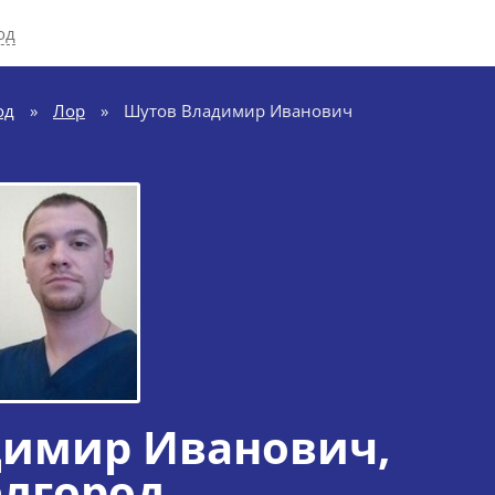
од
од
»
Лор
»
Шутов Владимир Иванович
димир Иванович
,
елгород