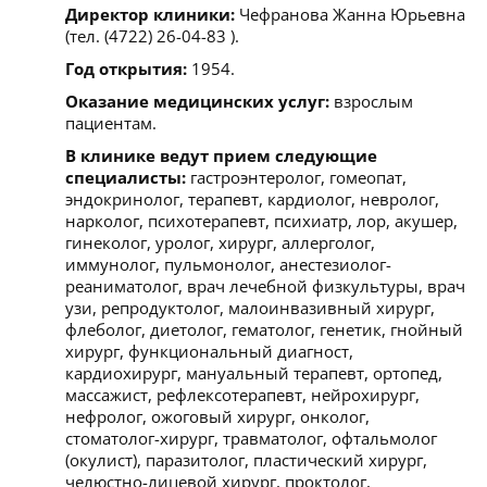
Директор клиники:
Чефранова Жанна Юрьевна
(тел. (4722) 26-04-83 ).
Год открытия:
1954.
Оказание медицинских услуг:
взрослым
пациентам.
В клинике ведут прием следующие
специалисты:
гастроэнтеролог, гомеопат,
эндокринолог, терапевт, кардиолог, невролог,
нарколог, психотерапевт, психиатр, лор, акушер,
гинеколог, уролог, хирург, аллерголог,
иммунолог, пульмонолог, анестезиолог-
реаниматолог, врач лечебной физкультуры, врач
узи, репродуктолог, малоинвазивный хирург,
флеболог, диетолог, гематолог, генетик, гнойный
хирург, функциональный диагност,
кардиохирург, мануальный терапевт, ортопед,
массажист, рефлексотерапевт, нейрохирург,
нефролог, ожоговый хирург, онколог,
стоматолог-хирург, травматолог, офтальмолог
(окулист), паразитолог, пластический хирург,
челюстно-лицевой хирург, проктолог,