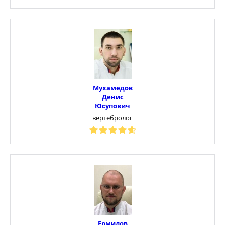
Мухамедов
Денис
Юсупович
вертебролог
Ермилов