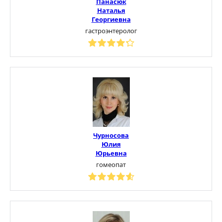
Панасюк
Наталья
Георгиевна
гастроэнтеролог
Чурносова
Юлия
Юрьевна
гомеопат