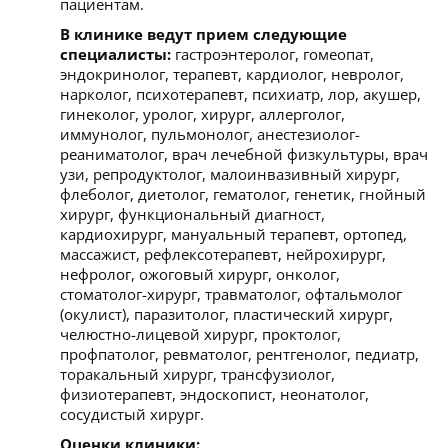
пациентам.
В клинике ведут прием следующие
специалисты:
гастроэнтеролог, гомеопат,
эндокринолог, терапевт, кардиолог, невролог,
нарколог, психотерапевт, психиатр, лор, акушер,
гинеколог, уролог, хирург, аллерголог,
иммунолог, пульмонолог, анестезиолог-
реаниматолог, врач лечебной физкультуры, врач
узи, репродуктолог, малоинвазивный хирург,
флеболог, диетолог, гематолог, генетик, гнойный
хирург, функциональный диагност,
кардиохирург, мануальный терапевт, ортопед,
массажист, рефлексотерапевт, нейрохирург,
нефролог, ожоговый хирург, онколог,
стоматолог-хирург, травматолог, офтальмолог
(окулист), паразитолог, пластический хирург,
челюстно-лицевой хирург, проктолог,
профпатолог, ревматолог, рентгенолог, педиатр,
торакальный хирург, трансфузиолог,
физиотерапевт, эндоскопист, неонатолог,
сосудистый хирург.
Оценки клиники: