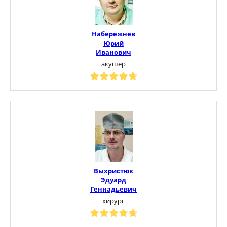
Набережнев
Юрий
Иванович
акушер
Выхристюк
Эдуард
Геннадьевич
хирург