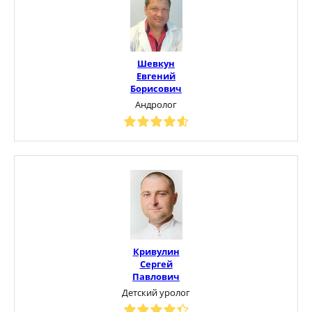
Шевкун
Евгений
Борисович
Андролог
Кривулин
Сергей
Павлович
Детский уролог