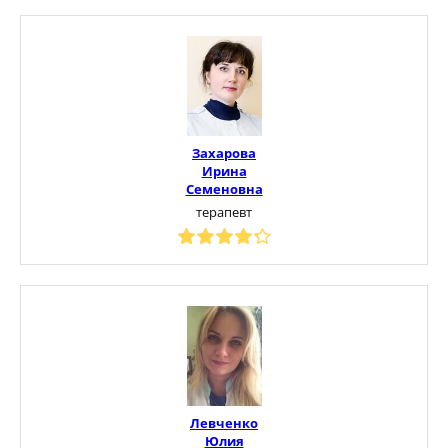
Захарова
Ирина
Семеновна
терапевт
Левченко
Юлия