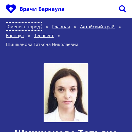
Врачи Барнаула
Сменить город
Главная
»
Алтайский край
»
Барнаул
»
Терапевт
»
Шишканова Татьяна Николаевна