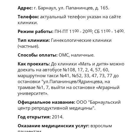
Адрес:
г. Барнаул, ул. Папанинцев, д. 165.
Телефон:
актуальный телефон указан на сайте
клиники.
Режим работы:
ПН-ПТ 11
00
- 20
00
; СБ 11
00
- 14
00
.
Тип клиники:
Гинекологические клиники
(частные).
Способы оплаты:
ОМС, наличные.
Как проехать:
До клиники «Мать и дитя» можно
доехать на автобусе №108, 17, 2, 4, 57, 60,
маршрутном такси №41, №52, 33, 47, 73, 77 до
остановки "ул.Папанинцев/Ядринцева, на
трамвае №1, 7, выйти на остановке «Аграрный
университет».
Официальное название:
ООО "Барнаульский
центр репродуктивной медицины".
Год открытия:
2014.
Оказание медицинских услуг:
взрослым
пациентам.