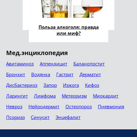
Польза алкоголя: правда
или миф?
Мед.энциклопедия
Авитаминоз
Аппендицит
Баланопостит
Бронхит
Водянка
Гастрит
Дерматит
Дисбактериоз
Запор
Изжога
Кифоз
Ларингит
Лимфома
Метеоризм
Миокардит
Невроз
Нейродермит
Остеопороз
Пневмония
Псориаз
Синусит
Энцефалит