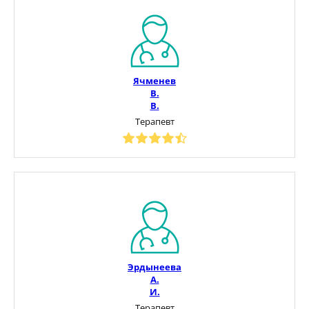
Ячменев
В.
В.
Терапевт
Эрдынеева
А.
И.
Терапевт