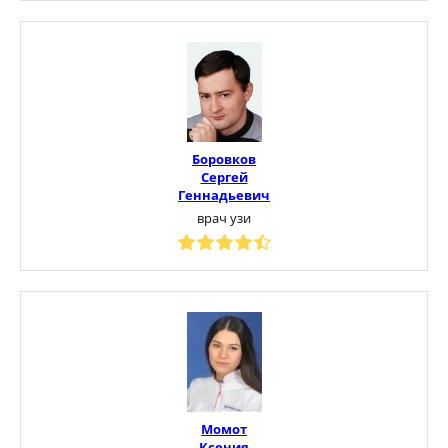
Боровков
Сергей
Геннадьевич
врач узи
Момот
Ксения