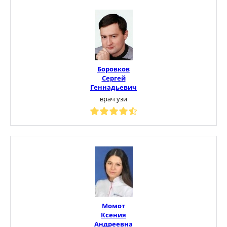
Боровков
Сергей
Геннадьевич
врач узи
Момот
Ксения
Андреевна