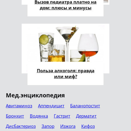
Вызов педиатра платно на
дом: плюсы и минусы
Польза алкоголя: правда
или миф?
Мед.энциклопедия
Авитаминоз
Аппендицит
Баланопостит
Бронхит
Водянка
Гастрит
Дерматит
Дисбактериоз
Запор
Изжога
Кифоз