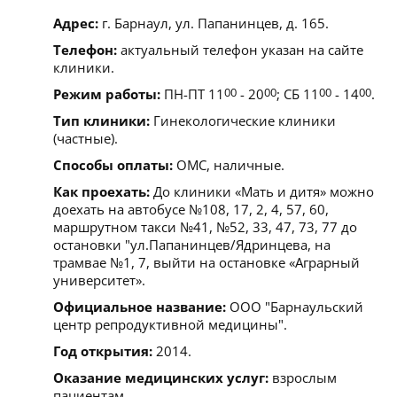
Адрес:
г. Барнаул, ул. Папанинцев, д. 165.
Телефон:
актуальный телефон указан на сайте
клиники.
Режим работы:
ПН-ПТ 11
00
- 20
00
; СБ 11
00
- 14
00
.
Тип клиники:
Гинекологические клиники
(частные).
Способы оплаты:
ОМС, наличные.
Как проехать:
До клиники «Мать и дитя» можно
доехать на автобусе №108, 17, 2, 4, 57, 60,
маршрутном такси №41, №52, 33, 47, 73, 77 до
остановки "ул.Папанинцев/Ядринцева, на
трамвае №1, 7, выйти на остановке «Аграрный
университет».
Официальное название:
ООО "Барнаульский
центр репродуктивной медицины".
Год открытия:
2014.
Оказание медицинских услуг:
взрослым
пациентам.