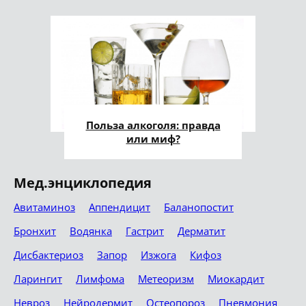
Польза алкоголя: правда
или миф?
Мед.энциклопедия
Авитаминоз
Аппендицит
Баланопостит
Бронхит
Водянка
Гастрит
Дерматит
Дисбактериоз
Запор
Изжога
Кифоз
Ларингит
Лимфома
Метеоризм
Миокардит
Невроз
Нейродермит
Остеопороз
Пневмония