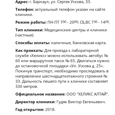
Адрес:
г. Барнаул, ул. Сергея Ускова, 33.
Телефон:
актуальный телефон указан на сайте
клиники.
Режим работы:
ПН-ПТ 7
00
- 20
00
; СБ,ВС 7
30
- 14
00
.
Тип клиники:
Медицинские центры и клиники
(частные).
Способы оплаты:
наличные, банковская карта.
Как проехать:
Для проезда к лабораторной
службе «Хеликс» можно использовать автобус №
60 или маршрутное такси № 65. Двигаться нужно
до остановочной площадки «Ул. Ускова д. 25».
Покинув транспорт, необходимо проследовать в
направлении шестнадцатиэтажного строения №
33. Дальность пешего пути к клинике составляет
330 метров.
Официальное название:
ООО "ХЕЛИКС АЛТАЙ".
Директор клиники:
Гудяк Виктор Евгеньевич.
Год открытия:
2018.