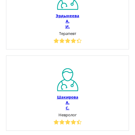
Эрдынеева
А.
И.
Терапевт
Шакирова
А.
С.
Невролог