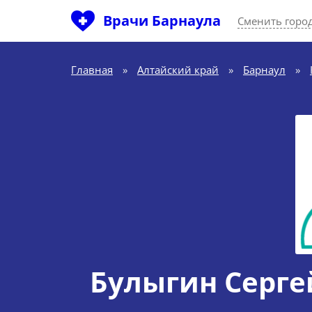
Врачи Барнаула
Сменить горо
Главная
»
Алтайский край
»
Барнаул
»
Булыгин Серг