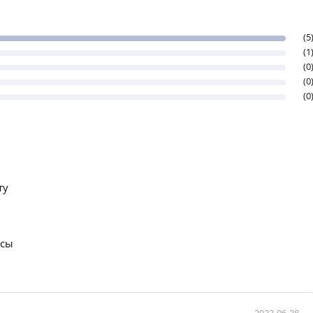
(5
(1
(0
(0
(0
ту
осы