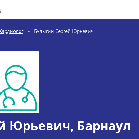
д
Кардиолог
»
Булыгин Сергей Юрьевич
ей Юрьевич
, Барнаул