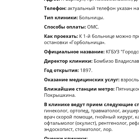
Телефон:
актуальный телефон указан на
Тип клиники:
Больницы.
Способы оплаты:
ОМС.
Как проехать:
К 1-й больнице можно про
остановки «Горбольница».
Официальное название:
КГБУЗ "Городс
Директор клиники:
Бомбизо Владислав А
Год открытия:
1897.
Оказание медицинских услуг:
взрослы
Ближайшие станции метро:
Пятницкое
Покрышкина.
В клинике ведут прием следующие с
гинеколог, ортопед, травматолог, акуше
врач скорой помощи, гнойный хирург, ка
офтальмолог (окулист), рентгенолог, ре
эндоскопист, стоматолог, лор.
Оценки клиники: