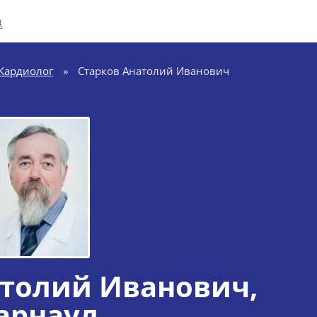
д
Кардиолог
»
Старков Анатолий Иванович
атолий Иванович
,
арнаул