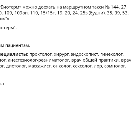
Биотерм» можно доехать на маршрутном такси № 144, 27,
 109, 109оп, 110, 15/15т, 19, 20, 24, 25э (будни), 35, 39, 53,
ия"».
отерм".
м пациентам.
пециалисты:
проктолог, хирург, эндоскопист, гинеколог,
лог, анестезиолог-реаниматолог, врач общей практики, врач
ог, диетолог, массажист, онколог, сексолог, лор, сомнолог.
ла