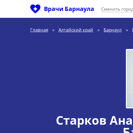
Врачи Барнаула
Сменить горо
Главная
»
Алтайский край
»
Барнаул
»
Старков Ан
Б