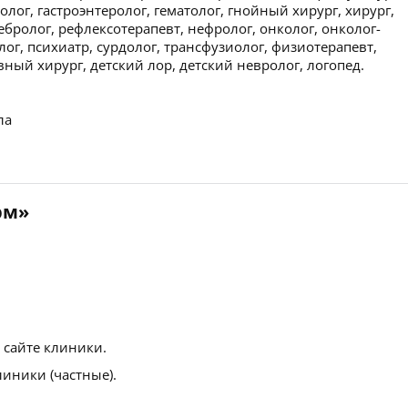
лог, гастроэнтеролог, гематолог, гнойный хирург, хирург,
ебролог, рефлексотерапевт, нефролог, онколог, онколог-
лог, психиатр, сурдолог, трансфузиолог, физиотерапевт,
ый хирург, детский лор, детский невролог, логопед.
ла
рм»
 сайте клиники.
иники (частные).