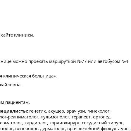
 сайте клиники.
ьнице можно проехать маршруткой №77 или автобусом №4
я клиническая больница».
хайловна.
м пациентам.
пециалисты:
генетик, акушер, врач узи, гинеколог,
лог-реаниматолог, пульмонолог, терапевт, ортопед,
ревматолог, кардиолог, кардиохирург, сосудистый хирург,
унолог, венеролог, дерматолог, врач лечебной физкультуры,