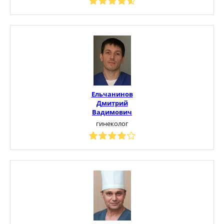
Ельчанинов
Дмитрий
Вадимович
гинеколог