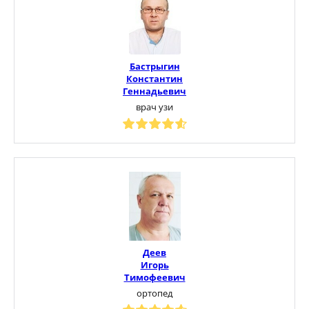
Бастрыгин
Константин
Геннадьевич
врач узи
Деев
Игорь
Тимофеевич
ортопед