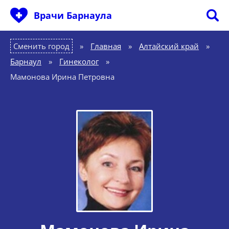
Врачи Барнаула
Сменить город
Главная
»
Алтайский край
»
Барнаул
»
Гинеколог
»
Мамонова Ирина Петровна