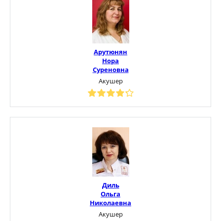
Арутюнян
Нора
Суреновна
Акушер
Диль
Ольга
Николаевна
Акушер