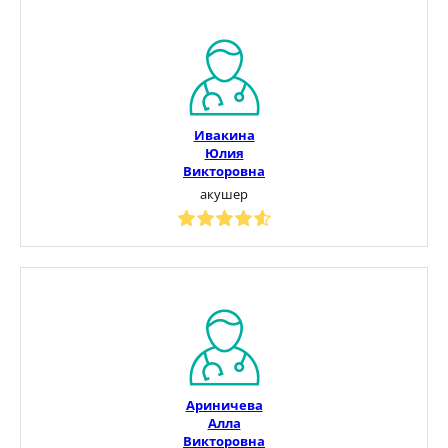
Ивакина
Юлия
Викторовна
акушер
Ариничева
Алла
Викторовна