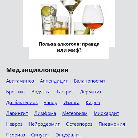
Польза алкоголя: правда
или миф?
Мед.энциклопедия
Авитаминоз
Аппендицит
Баланопостит
Бронхит
Водянка
Гастрит
Дерматит
Дисбактериоз
Запор
Изжога
Кифоз
Ларингит
Лимфома
Метеоризм
Миокардит
Невроз
Нейродермит
Остеопороз
Пневмония
Псориаз
Синусит
Энцефалит