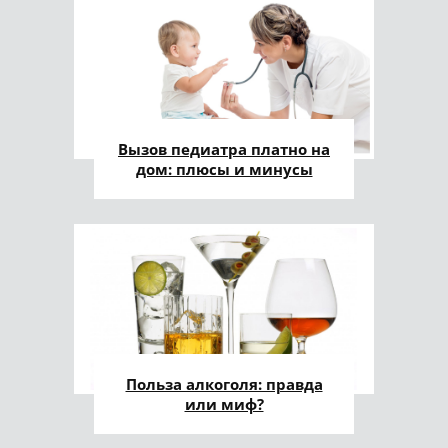
Вызов педиатра платно на
дом: плюсы и минусы
Польза алкоголя: правда
или миф?