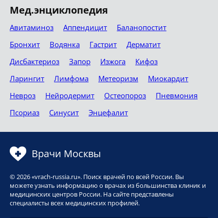
Мед.энциклопедия
Авитаминоз
Аппендицит
Баланопостит
Бронхит
Водянка
Гастрит
Дерматит
Дисбактериоз
Запор
Изжога
Кифоз
Ларингит
Лимфома
Метеоризм
Миокардит
Невроз
Нейродермит
Остеопороз
Пневмония
Псориаз
Синусит
Энцефалит
Врачи Москвы
© 2026 «vrach-russia.ru». Поиск врачей по всей России. Вы
можете узнать информацию о врачах из большинства клиник и
медицинских центров России. На сайте представлены
специалисты всех медицинских профилей.