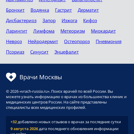
Бронхит
Водянка
Гастрит
Дерматит
Дисбактериоз
Запор
Изжога
Кифоз
Ларингит
Лимфома
Метеоризм
Миокардит
Невроз
Нейродермит
Остеопороз
Пневмония
Псориаз
Синусит
Энцефалит
Врачи Москвы
© 2026 «vrach-russia.ru». Поиск врачей по всей России. Вы
можете узнать информацию о врачах из большинства клиник и
медицинских центров России. На сайте представлены
специалисты всех медицинских профилей.
+32
добавлено новых отзывов о врачах за последние сутки
9 августа 2026
дата последнего обновления информации
на сайте