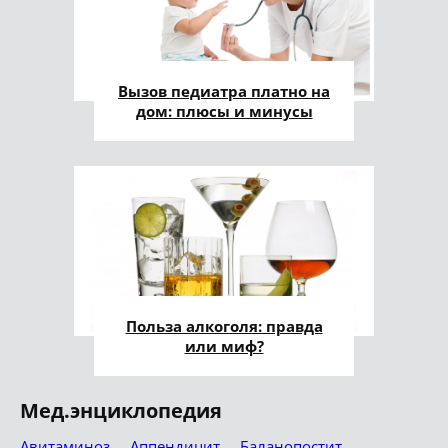
Вызов педиатра платно на
дом: плюсы и минусы
Польза алкоголя: правда
или миф?
Мед.энциклопедия
Авитаминоз
Аппендицит
Баланопостит