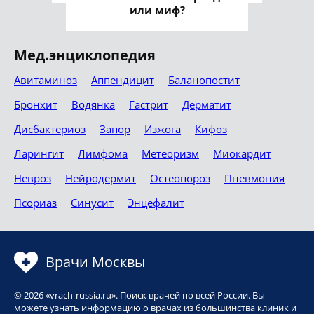
или миф?
Мед.энциклопедия
Авитаминоз
Аппендицит
Баланопостит
Бронхит
Водянка
Гастрит
Дерматит
Дисбактериоз
Запор
Изжога
Кифоз
Ларингит
Лимфома
Метеоризм
Миокардит
Невроз
Нейродермит
Остеопороз
Пневмония
Псориаз
Синусит
Энцефалит
Врачи Москвы
© 2026 «vrach-russia.ru». Поиск врачей по всей России. Вы
можете узнать информацию о врачах из большинства клиник и