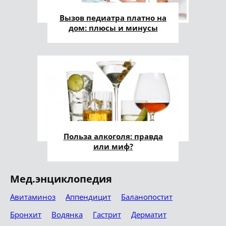
Вызов педиатра платно на
дом: плюсы и минусы
Польза алкоголя: правда
или миф?
Мед.энциклопедия
Авитаминоз
Аппендицит
Баланопостит
Бронхит
Водянка
Гастрит
Дерматит