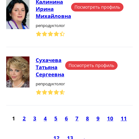
Калинина
Посмотреть профиль
Ирина
Михайловна
репродуктолог
Сухачева
Посмотреть профиль
Татьяна
Сергеевна
репродуктолог
1
2
3
4
5
6
7
8
9
10
11
12
13
→