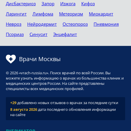
Дисбактериоз
Запор
Изжога
Кифоз
Ларингит
Лимфома
Метеоризм
Миокардит
Невроз
Нейродермит
Остеопороз
Пневмония
Псориаз
Синусит
Энцефалит
Врачи Москвы
© 2026 «vrach-russia.ru». Поиск врачей по всей России. Вы
можете узнать информацию о врачах из большинства клиник и
медицинских центров России. На сайте представлены
специалисты всех медицинских профилей.
+29
добавлено новых отзывов о врачах за последние сутки
8 августа 2026
дата последнего обновления информации
на сайте
РУБРИКАТОР