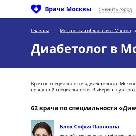
Врачи Москвы
Сменить город
Главная
»
Московская область и г. Москва
Диабетолог в М
Врач по специальности «диабетолог» в Москве (
по данной специальности. Выберите нужного.
62 врача по специальности «Диа
Блох Софья Павловна
детский эндокринолог, диабетолог, эн