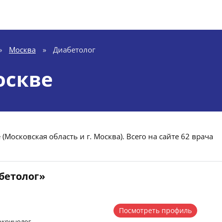
»
Москва
»
Диабетолог
оскве
Московская область и г. Москва). Всего на сайте 62 врача
бетолог»
Посмотреть профиль
докринолог