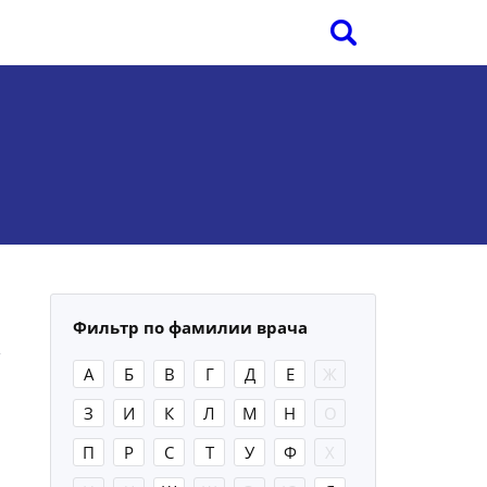
Фильтр по фамилии врача
А
Б
В
Г
Д
Е
Ж
З
И
К
Л
М
Н
О
П
Р
С
Т
У
Ф
Х