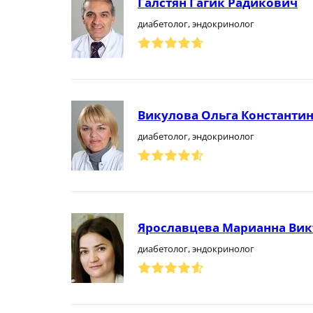
Галстян Гагик Радикович
диабетолог, эндокринолог
Викулова Ольга Константи
диабетолог, эндокринолог
Ярославцева Марианна Вик
диабетолог, эндокринолог