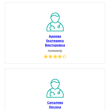
Адеева
Екатерина
Викторовна
психиатр
Саналова
Оксана