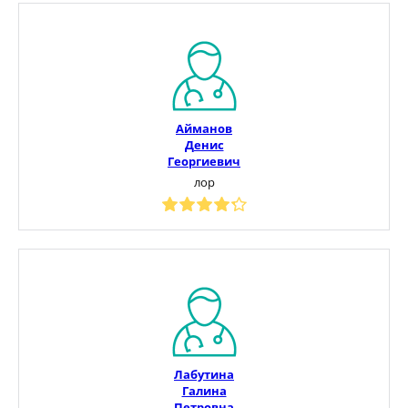
Айманов
Денис
Георгиевич
лор
Лабутина
Галина
Петровна