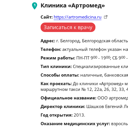
Клиника «Артромед»
Сайт:
https://artromedicina.ru
Записаться к врачу
Адрес:
г. Белгород, Белгородская область 
Телефон:
актуальный телефон указан на
Режим работы:
ПН-ПТ 9
00
- 19
00
; СБ 9
00
-
Тип клиники:
Специализированные клин
Способы оплаты:
наличные, банковская
Как проехать:
До клиники «Артромед» мо
маршрутном такси № 12, 22а, 26, 32, 33, 
Официальное название:
ООО артромед
Директор клиники:
Шашков Евгений Л
Год открытия:
2013.
Оказание медицинских услуг:
взрослы