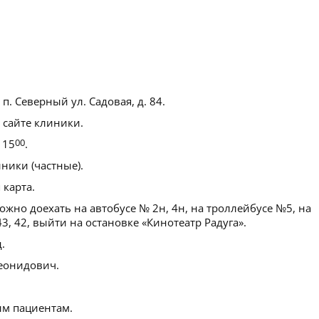
п. Северный ул. Садовая, д. 84.
 сайте клиники.
 15
00
.
ики (частные).
 карта.
жно доехать на автобусе № 2н, 4н, на троллейбусе №5, на
43, 42, выйти на остановке «Кинотеатр Радуга».
.
еонидович.
м пациентам.