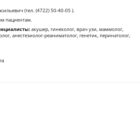
ильевич (тел. (4722) 50-40-05 ).
м пациентам.
пециалисты:
акушер, гинеколог, врач узи, маммолог,
олог, анестезиолог-реаниматолог, генетик, перинатолог,
ла