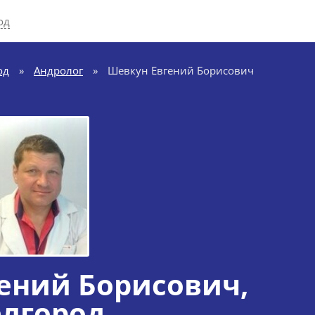
од
од
»
Андролог
»
Шевкун Евгений Борисович
ений Борисович
,
елгород