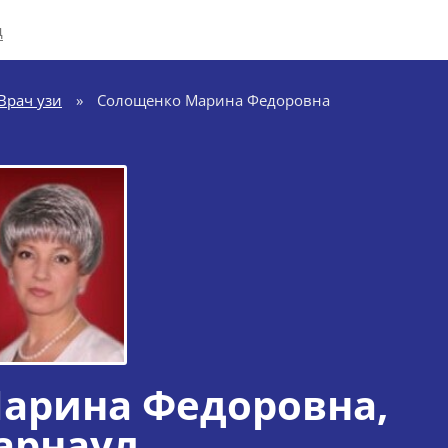
д
Врач узи
»
Солощенко Марина Федоровна
арина Федоровна
,
арнаул