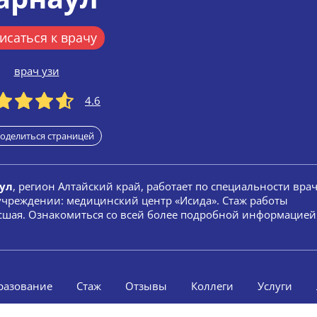
исаться к врачу
врач узи
4.6
оделиться страницей
ул
, регион Алтайский край, работает по специальности вра
 учреждении: медицинский центр «Исида». Стаж работы
высшая. Ознакомиться со всей более подробной информацией
разование
Стаж
Отзывы
Коллеги
Услуги