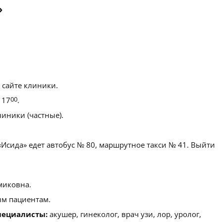
»
 сайте клиники.
 17
00
.
иники (частные).
Исида» едет автобус № 80, маршрутное такси № 41. Выйти
миковна.
м пациентам.
пециалисты:
акушер, гинеколог, врач узи, лор, уролог,