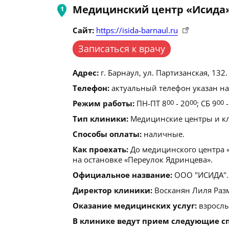
Медицинский центр «Исида
Сайт:
https://isida-barnaul.ru
Записаться к врачу
Адрес:
г. Барнаул, ул. Партизанская, 132.
Телефон:
актуальный телефон указан на
Режим работы:
ПН-ПТ 8
00
- 20
00
; СБ 9
00
-
Тип клиники:
Медицинские центры и кл
Способы оплаты:
наличные.
Как проехать:
До медицинского центра «
на остановке «Переулок Ядринцева».
Официальное название:
ООО "ИСИДА".
Директор клиники:
Восканян Лиля Раз
Оказание медицинских услуг:
взрослы
В клинике ведут прием следующие с