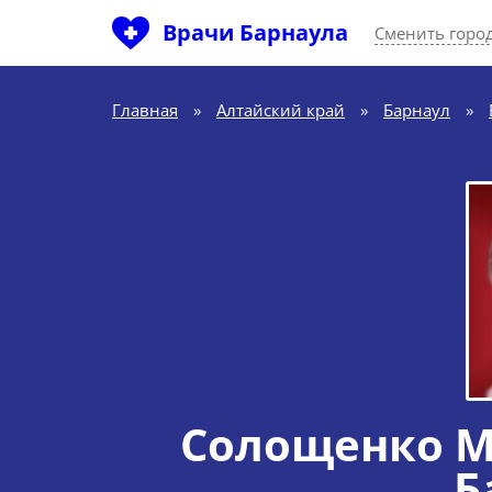
Врачи Барнаула
Сменить горо
Главная
»
Алтайский край
»
Барнаул
»
Солощенко М
Б