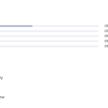
(3
(2
(0
(0
(0
ту
осы