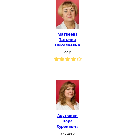
Матвеева
Татьяна
Николаевна
лор
Арутюнян
Нора
Суреновна
акушер