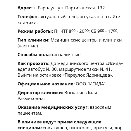
Адрес:
г. Барнаул, ул. Партизанская, 132.
Телефон:
актуальный телефон указан на сайте
клиники.
Режим работы:
ПН-ПТ 8
00
- 20
00
; СБ 9
00
- 17
00
.
Тип клиники:
Медицинские центры и клиники
(частные).
Способы оплаты:
наличные.
Как проехать:
До медицинского центра «Исида»
едет автобус № 80, маршрутное такси № 41.
Выйти на остановке «Переулок Ядринцева».
Официальное название:
ООО "ИСИДА".
Директор клиники:
Восканян Лиля
Размиковна.
Оказание медицинских услуг:
взрослым
пациентам.
В клинике ведут прием следующие
специалисты:
акушер, гинеколог, врач узи, лор,