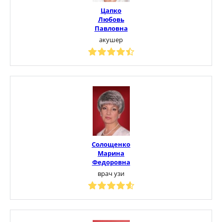
Цапко
Любовь
Павловна
акушер
Солощенко
Марина
Федоровна
врач узи