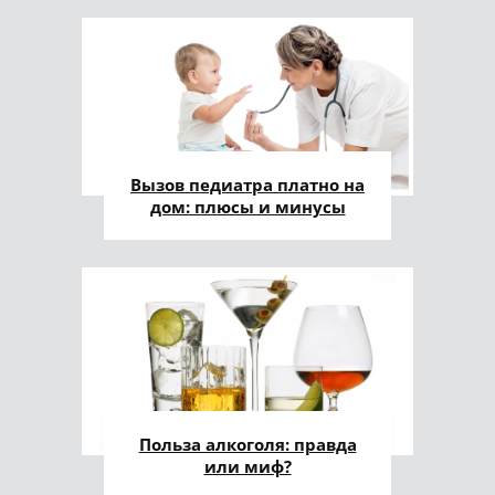
Вызов педиатра платно на
дом: плюсы и минусы
Польза алкоголя: правда
или миф?