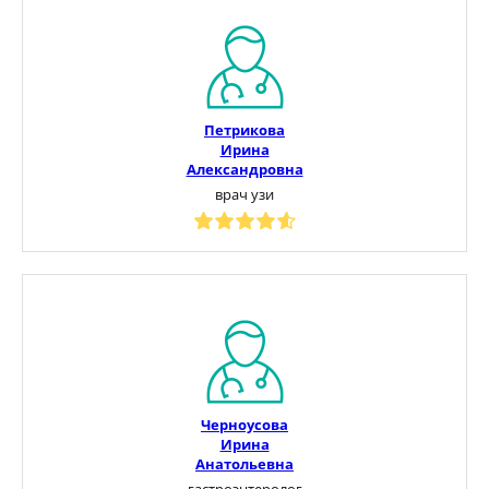
Петрикова
Ирина
Александровна
врач узи
Черноусова
Ирина
Анатольевна
гастроэнтеролог