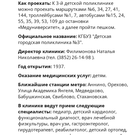
Как проехать:
К 3-й детской поликлинике
можно проехать маршрутками №6, 34, 27, 41,
144, троллейбусами №1, 7, автобусами №15, 24,
55, 35, 39, 53, 109 до остановки
«Медуниверситет», а далее пройти пешком.
Официальное название:
КГБУЗ "Детская
городская поликлиника №3".
Директор клиники:
Филимонова Наталья
Николаевна (тел. (3852) 26-14-98 ).
Год открытия:
1937.
Оказание медицинских услуг:
детям.
Ближайшие станции метро:
Аннино, Орехово,
Улица Академика Янгеля, Медведково,
Бабушкинская, Свиблово, Стахановская.
В клинике ведут прием следующие
специалисты:
педиатр, детский кардиолог,
функциональный диагност, врач лечебной
физкультуры, врач узи, гастроэнтеролог,
гирудотерапевт, реабилитолог, детский ортопед,