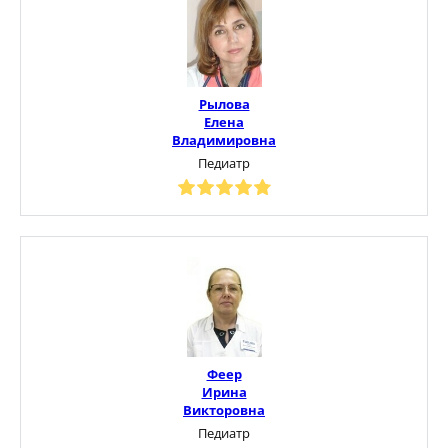
Рылова
Елена
Владимировна
Педиатр
Феер
Ирина
Викторовна
Педиатр