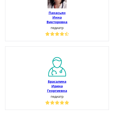
Панасьян
Инна
Викторовна
педиатр
Брасалина
Ирина
Георгиевна
педиатр