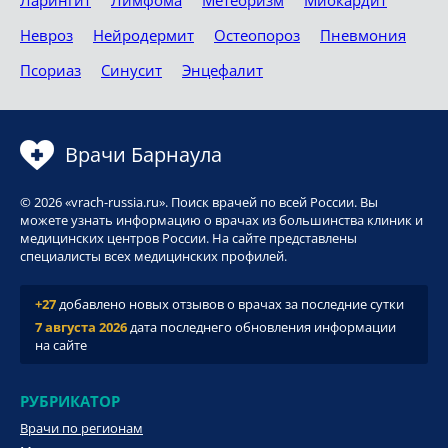
Ларингит
Лимфома
Метеоризм
Миокардит
Невроз
Нейродермит
Остеопороз
Пневмония
Псориаз
Синусит
Энцефалит
Врачи Барнаула
© 2026 «vrach-russia.ru». Поиск врачей по всей России. Вы
можете узнать информацию о врачах из большинства клиник и
медицинских центров России. На сайте представлены
специалисты всех медицинских профилей.
+27
добавлено новых отзывов о врачах за последние сутки
7 августа 2026
дата последнего обновления информации
на сайте
РУБРИКАТОР
Врачи по регионам