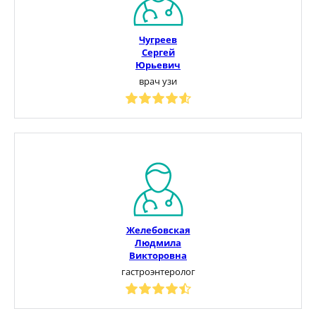
Чугреев
Сергей
Юрьевич
врач узи
Желебовская
Людмила
Викторовна
гастроэнтеролог