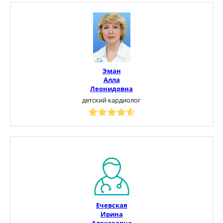
Эман
Алла
Леонидовна
детский кардиолог
Ечевская
Ирина
Алексеевна