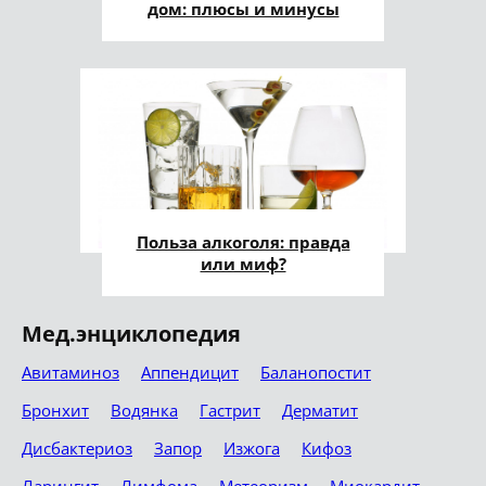
дом: плюсы и минусы
Польза алкоголя: правда
или миф?
Мед.энциклопедия
Авитаминоз
Аппендицит
Баланопостит
Бронхит
Водянка
Гастрит
Дерматит
Дисбактериоз
Запор
Изжога
Кифоз