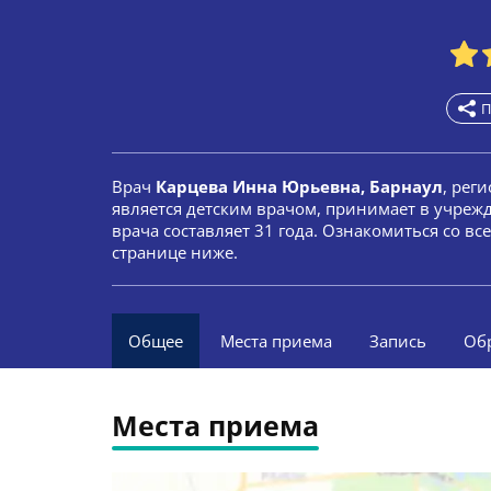
П
Врач
Карцева Инна Юрьевна, Барнаул
, рег
является детским врачом, принимает в учреж
врача составляет 31 года. Ознакомиться со в
странице ниже.
Общее
Места приема
Запись
Об
Места приема