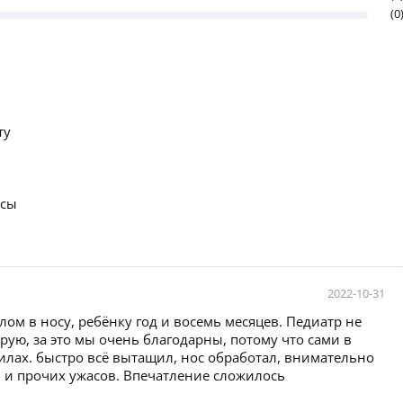
(0
ту
осы
2022-10-31
ом в носу, ребёнку год и восемь месяцев. Педиатр не
орую, за это мы очень благодарны, потому что сами в
силах. быстро всё вытащил, нос обработал, внимательно
в и прочих ужасов. Впечатление сложилось