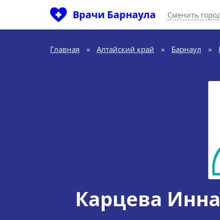
Врачи Барнаула
Сменить горо
Главная
»
Алтайский край
»
Барнаул
»
Карцева Инн