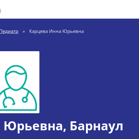
д
Педиатр
»
Карцева Инна Юрьевна
а Юрьевна
, Барнаул