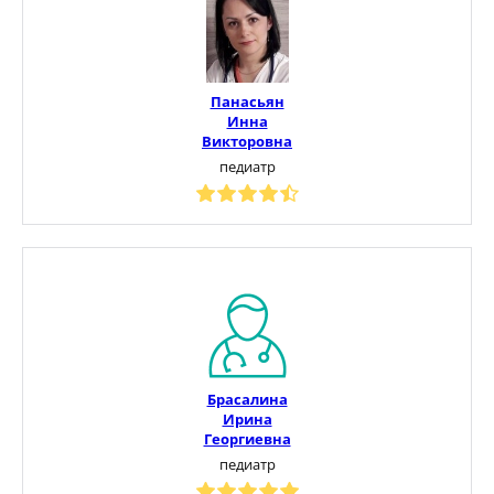
Панасьян
Инна
Викторовна
педиатр
Брасалина
Ирина
Георгиевна
педиатр