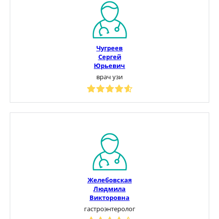
Чугреев
Сергей
Юрьевич
врач узи
Желебовская
Людмила
Викторовна
гастроэнтеролог