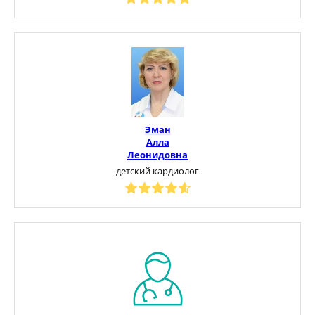
Эман
Алла
Леонидовна
детский кардиолог