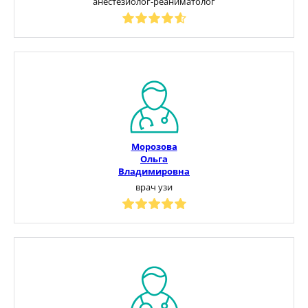
анестезиолог-реаниматолог
Морозова
Ольга
Владимировна
врач узи