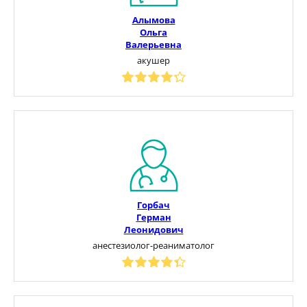
Алымова
Ольга
Валерьевна
акушер
Горбач
Герман
Леонидович
анестезиолог-реаниматолог