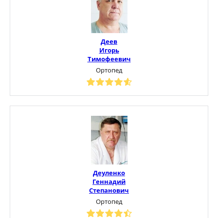
Деев
Игорь
Тимофеевич
Ортопед
Деуленко
Геннадий
Степанович
Ортопед