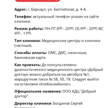
Адрес:
г. Барнаул, ул. Балтийская, д. 4-А.
Телефон:
актуальный телефон указан на сайте
клиники.
Режим работы:
ПН-ПТ 8
00
- 20
00
; СБ 9
00
- 20
00
; ВС
9
00
- 17
00
.
Тип клиники:
Медицинские центры и клиники
(частные).
Способы оплаты:
ОМС, ДМС, наличные,
банковская карта.
Как проехать:
До консультативно-
диагностического медицинского центра «Добрый
доктор» можно добраться на автобусе №1,
маршрутном такси № 58, 50, 18. Следует выйти
на остановке «Хлебокомбинат».
Официальное название:
ООО КДЦ "Добрый
доктор".
Директор клиники:
Богданов Сергей
Викторович.