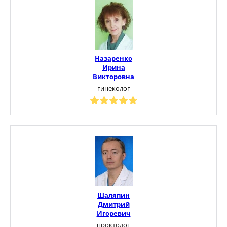
Назаренко
Ирина
Викторовна
гинеколог
Шаляпин
Дмитрий
Игоревич
проктолог