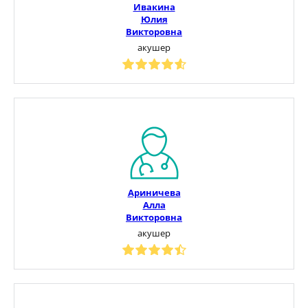
Ивакина
Юлия
Викторовна
акушер
Ариничева
Алла
Викторовна
акушер