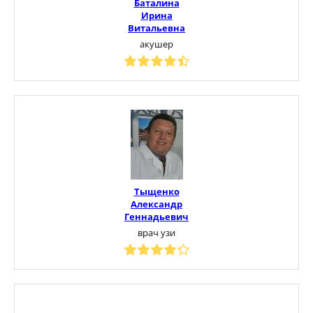
Баталина
Ирина
Витальевна
акушер
Тыщенко
Александр
Геннадьевич
врач узи