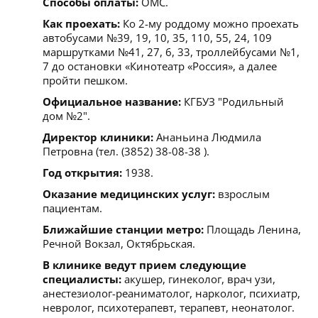
Способы оплаты:
ОМС.
Как проехать:
Ко 2-му роддому можно проехать
автобусами №39, 19, 10, 35, 110, 55, 24, 109
маршрутками №41, 27, 6, 33, троллейбусами №1,
7 до остановки «Кинотеатр «Россия», а далее
пройти пешком.
Официальное название:
КГБУЗ "Родильный
дом №2".
Директор клиники:
Ананьина Людмила
Петровна (тел. (3852) 38-08-38 ).
Год открытия:
1938.
Оказание медицинских услуг:
взрослым
пациентам.
Ближайшие станции метро:
Площадь Ленина,
Речной Вокзал, Октябрьская.
В клинике ведут прием следующие
специалисты:
акушер, гинеколог, врач узи,
анестезиолог-реаниматолог, нарколог, психиатр,
невролог, психотерапевт, терапевт, неонатолог.