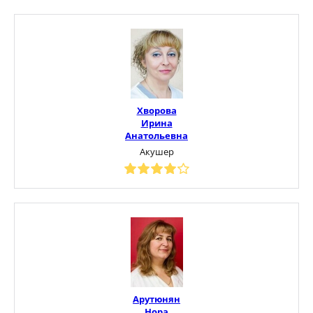
Хворова
Ирина
Анатольевна
Акушер
Арутюнян
Нора