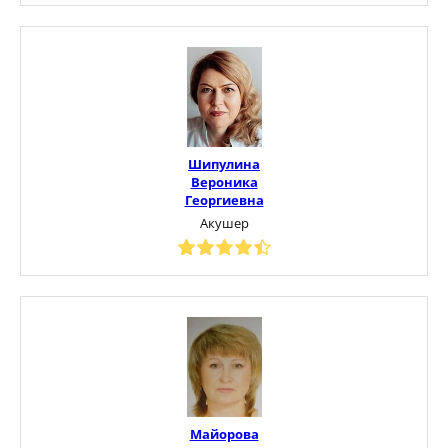
Шипулина
Вероника
Георгиевна
Акушер
Майорова