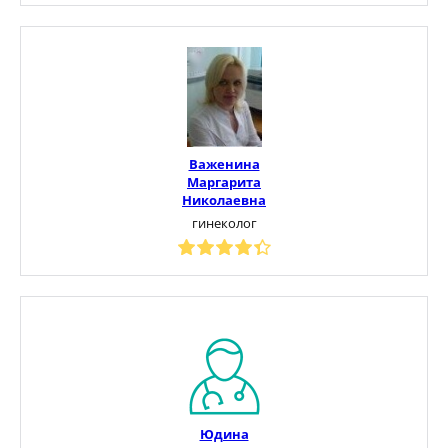
Важенина
Маргарита
Николаевна
гинеколог
Юдина