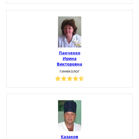
Панченко
Ирина
Викторовна
гинеколог
Казаков