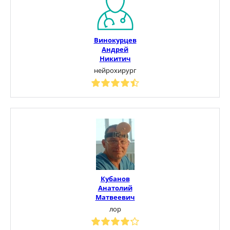
Винокурцев
Андрей
Никитич
нейрохирург
Кубанов
Анатолий
Матвеевич
лор