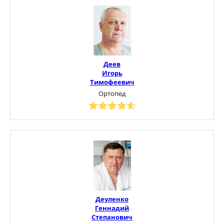
Деев
Игорь
Тимофеевич
Ортопед
Деуленко
Геннадий
Степанович