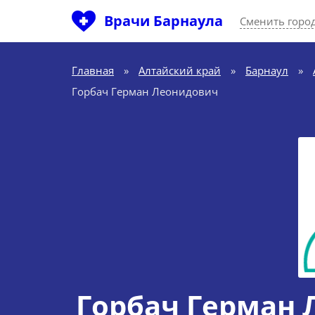
Врачи Барнаула
Сменить горо
Главная
»
Алтайский край
»
Барнаул
»
Горбач Герман Леонидович
Горбач Герман