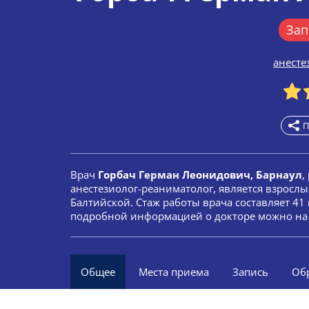
Зап
анесте
П
Врач
Горбач Герман Леонидович, Барнаул
,
анестезиолог-реаниматолог, является взросл
Балтийской. Стаж работы врача составляет 41 
подробной информацией о докторе можно на 
Общее
Места приема
Запись
Об