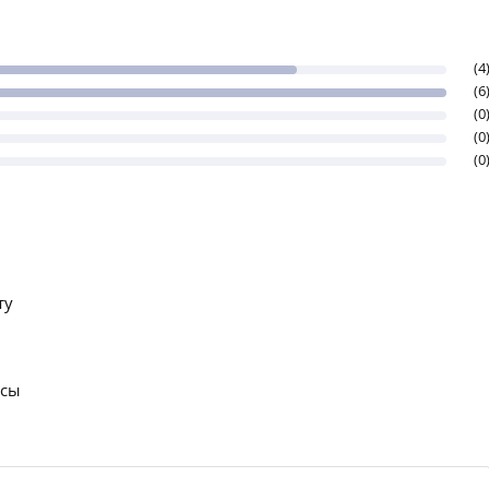
(4
(6
(0
(0
(0
ту
осы