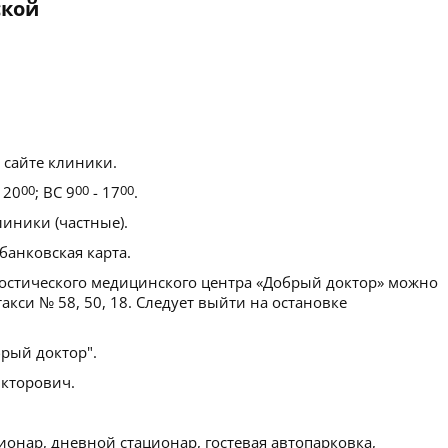
ской
 сайте клиники.
 20
00
; ВС 9
00
- 17
00
.
иники (частные).
банковская карта.
остического медицинского центра «Добрый доктор» можно
акси № 58, 50, 18. Следует выйти на остановке
рый доктор".
кторович.
ионар, дневной стационар, гостевая автопарковка,