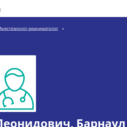
д
Анестезиолог-реаниматолог
»
 Леонидович
, Барнаул