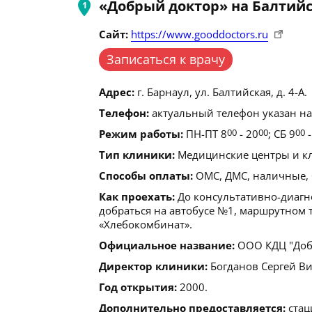
«Добрый доктор» на Балтий
Сайт:
https://www.gooddoctors.ru
Записаться к врачу
Адрес:
г. Барнаул, ул. Балтийская, д. 4-А.
Телефон:
актуальный телефон указан на
Режим работы:
ПН-ПТ 8
00
- 20
00
; СБ 9
00
-
Тип клиники:
Медицинские центры и кл
Способы оплаты:
ОМС, ДМС, наличные, 
Как проехать:
До консультативно-диагн
добраться на автобусе №1, маршрутном т
«Хлебокомбинат».
Официальное название:
ООО КДЦ "Доб
Директор клиники:
Богданов Сергей Ви
Год открытия:
2000.
Дополнительно предоставляется:
стац