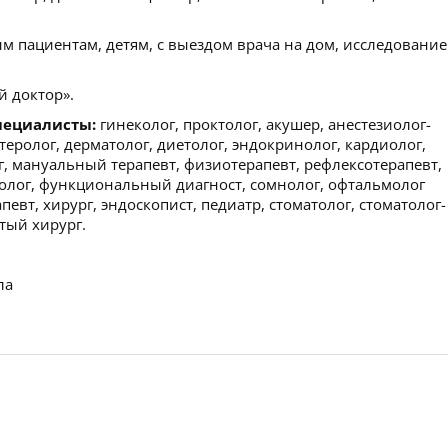
м пациентам, детям, с выездом врача на дом, исследование
 доктор».
пециалисты:
гинеколог, проктолог, акушер, анестезиолог-
нтеролог, дерматолог, диетолог, эндокринолог, кардиолог,
г, мануальный терапевт, физиотерапевт, рефлексотерапевт,
ролог, функциональный диагност, сомнолог, офтальмолог
апевт, хирург, эндоскопист, педиатр, стоматолог, стоматолог-
стый хирург.
ла