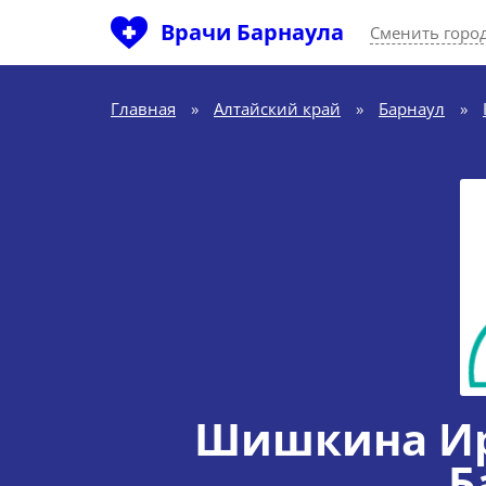
Врачи Барнаула
Сменить горо
Главная
»
Алтайский край
»
Барнаул
»
Шишкина Ир
Б