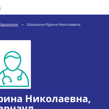
д
Кардиолог
»
Шишкина Ирина Николаевна
ина Николаевна
,
арнаул