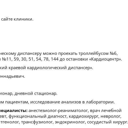
 сайте клиники.
ческому диспансеру можно проехать троллейбусом №6,
11, 59, 30, 51, 54, 78, 144 до остановки «Кардиоцентр».
кий краевой кардиологический диспансер».
еннадьевич.
ионар, дневной стационар.
м пациентам, исследование анализов в лаборатории.
пециалисты:
анестезиолог-реаниматолог, врач лечебной
певт, функциональный диагност, кардиохирург, невролог,
нтгенолог, трансфузиолог, эндокринолог, сосудистый хирург