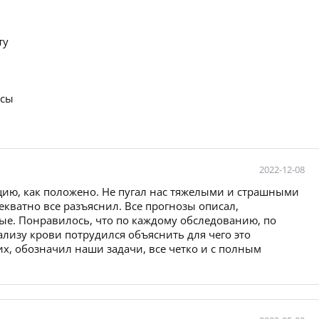
ту
осы
2022-12-08
ию, как положено. Не пугал нас тяжелыми и страшными
кватно все разъяснил. Все прогнозы описал,
е. Понравилось, что по каждому обследованию, по
ализу крови потрудился объяснить для чего это
х, обозначил наши задачи, все четко и с полным