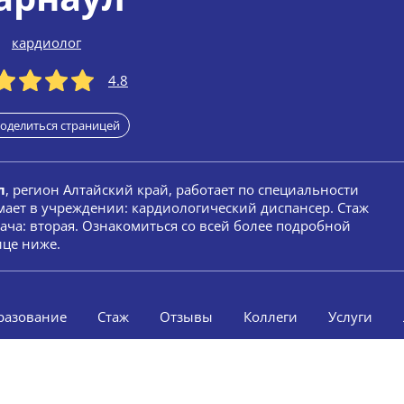
кардиолог
4.8
оделиться страницей
л
, регион Алтайский край, работает по специальности
мает в учреждении: кардиологический диспансер. Стаж
рача: вторая. Ознакомиться со всей более подробной
ице ниже.
разование
Стаж
Отзывы
Коллеги
Услуги