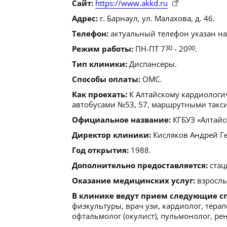
Сайт:
https://www.akkd.ru
Адрес:
г. Барнаул, ул. Малахова, д. 46.
Телефон:
актуальный телефон указан на
Режим работы:
ПН-ПТ 7
30
- 20
00
.
Тип клиники:
Диспансеры.
Способы оплаты:
ОМС.
Как проехать:
К Алтайскому кардиологи
автобусами №53, 57, маршрутными такси №
Официальное название:
КГБУЗ «Алтайс
Директор клиники:
Кисляков Андрей Г
Год открытия:
1988.
Дополнительно предоставляется:
стац
Оказание медицинских услуг:
взрослы
В клинике ведут прием следующие с
физкультуры, врач узи, кардиолог, тера
офтальмолог (окулист), пульмонолог, ре